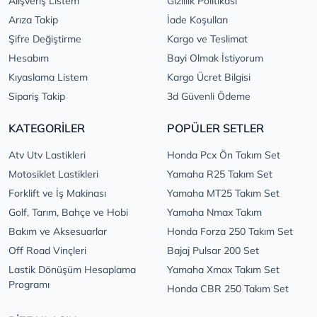
Alışveriş Listem
Gizlilik Politikası
Arıza Takip
İade Koşulları
Şifre Değiştirme
Kargo ve Teslimat
Hesabım
Bayi Olmak İstiyorum
Kıyaslama Listem
Kargo Ücret Bilgisi
Sipariş Takip
3d Güvenli Ödeme
KATEGORİLER
POPÜLER SETLER
Atv Utv Lastikleri
Honda Pcx Ön Takım Set
Motosiklet Lastikleri
Yamaha R25 Takım Set
Forklift ve İş Makinası
Yamaha MT25 Takım Set
Golf, Tarım, Bahçe ve Hobi
Yamaha Nmax Takım
Bakım ve Aksesuarlar
Honda Forza 250 Takım Set
Off Road Vinçleri
Bajaj Pulsar 200 Set
Lastik Dönüşüm Hesaplama
Yamaha Xmax Takım Set
Programı
Honda CBR 250 Takım Set