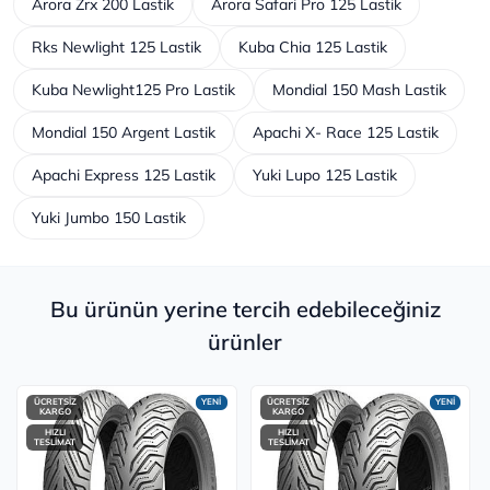
Arora Zrx 200 Lastik
Arora Safari Pro 125 Lastik
Rks Newlight 125 Lastik
Kuba Chia 125 Lastik
Kuba Newlight125 Pro Lastik
Mondial 150 Mash Lastik
Mondial 150 Argent Lastik
Apachi X- Race 125 Lastik
Apachi Express 125 Lastik
Yuki Lupo 125 Lastik
Yuki Jumbo 150 Lastik
Bu ürünün yerine tercih edebileceğiniz
ürünler
ÜCRETSİZ
YENİ
ÜCRETSİZ
YENİ
KARGO
KARGO
HIZLI
HIZLI
TESLİMAT
TESLİMAT