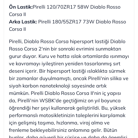
Ön Lastik:
Pirelli 120/70ZR17 58W Diablo Rosso
Corsa II
Arka Lastik:
Pirelli 180/55ZR17 73W Diablo Rosso
Corsa II
Pirelli, Diablo Rosso Corsa hipersport lastiği Diablo
Rosso Corsa 2'nin bir sonraki evrimini sunmaktan
gurur duyar. Kuru ve hatta ıslak ortamlarda ısınmayı
ve kavramayı iyileştiren yeniden tasarlanmış sırt
deseni içerir. Bir hipersport lastiği ıslaklıkta sürmek
bir zamanlar duyulmamıştı, ancak Pirelli'nin silika ve
siyah karbon nanoteknoloji sayesinde artık
mümkün. Pirelli Diablo Rosso Corsa II'nin iç yapısı
da, Pirelli'nin WSBK'de geçtiğimiz on yıl boyunca
öğrendiği her şeyi kullanarak geliştirildi. Bu, yüksek
performanslı motosikletinizin taleplerini karşılamak
için gelişmiş taşıma, hızlanma, viraj alma ve
frenleme bekleyebilirsiniz anlamına gelir. Bütün
bunlar, daha güvenli bir sürüşe ve daha da önemlisi,