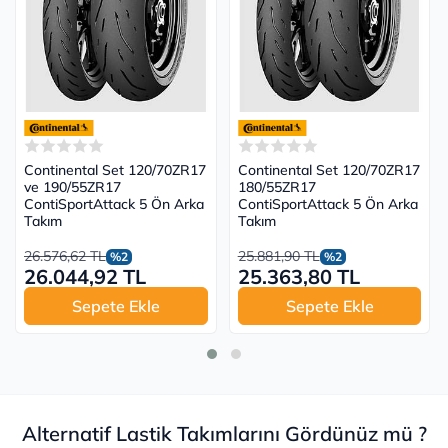
Continental Set 120/70ZR17
Continental Set 120/70ZR17
ve 190/55ZR17
180/55ZR17
ContiSportAttack 5 Ön Arka
ContiSportAttack 5 Ön Arka
Takım
Takım
26.576,62 TL
25.881,90 TL
%2
%2
26.044,92 TL
25.363,80 TL
Sepete Ekle
Sepete Ekle
Alternatif Lastik Takımlarını Gördünüz mü ?