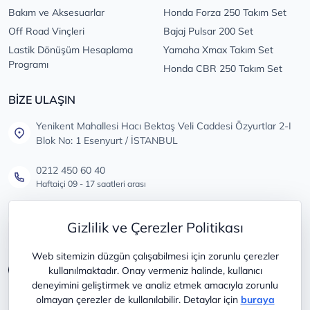
Bakım ve Aksesuarlar
Honda Forza 250 Takım Set
Off Road Vinçleri
Bajaj Pulsar 200 Set
Lastik Dönüşüm Hesaplama
Yamaha Xmax Takım Set
Programı
Honda CBR 250 Takım Set
BİZE ULAŞIN
Yenikent Mahallesi Hacı Bektaş Veli Caddesi Özyurtlar 2-I
Blok No: 1 Esenyurt / İSTANBUL
0212 450 60 40
Haftaiçi 09 - 17 saatleri arası
info@lastikdeposu.com.tr
Gizlilik ve Çerezler Politikası
Tüm öneri ve şikayetleriniz için
Web sitemizin düzgün çalışabilmesi için zorunlu çerezler
kullanılmaktadır. Onay vermeniz halinde, kullanıcı
deneyimini geliştirmek ve analiz etmek amacıyla zorunlu
olmayan çerezler de kullanılabilir. Detaylar için
buraya