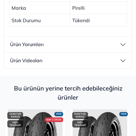
Marka
Pirelli
Stok Durumu
Tükendi
Ürün Yorumları
Ürün Videoları
Bu ürünün yerine tercih edebileceğiniz
ürünler
ÜCRETSİZ
YENİ
ÜCRETSİZ
YENİ
KARGO
KARGO
SON 3 ÜRÜN
HIZLI
HIZLI
TESLİMAT
TESLİMAT