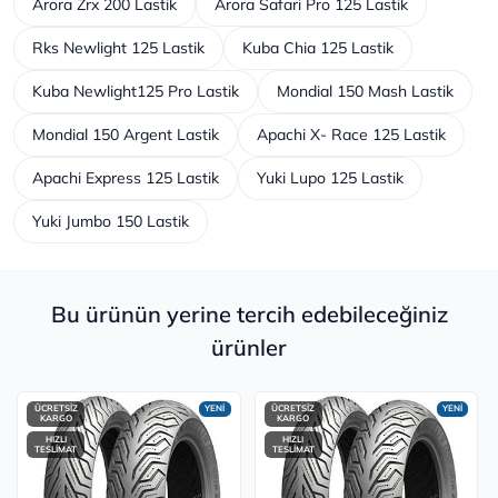
Arora Zrx 200 Lastik
Arora Safari Pro 125 Lastik
Rks Newlight 125 Lastik
Kuba Chia 125 Lastik
Kuba Newlight125 Pro Lastik
Mondial 150 Mash Lastik
Mondial 150 Argent Lastik
Apachi X- Race 125 Lastik
Apachi Express 125 Lastik
Yuki Lupo 125 Lastik
Yuki Jumbo 150 Lastik
Bu ürünün yerine tercih edebileceğiniz
ürünler
ÜCRETSİZ
YENİ
ÜCRETSİZ
YENİ
KARGO
KARGO
HIZLI
HIZLI
TESLİMAT
TESLİMAT