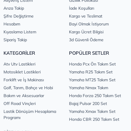
Alışveriş Listem
Gizlilik Politikası
Arıza Takip
İade Koşulları
Şifre Değiştirme
Kargo ve Teslimat
Hesabım
Bayi Olmak İstiyorum
Kıyaslama Listem
Kargo Ücret Bilgisi
Sipariş Takip
3d Güvenli Ödeme
KATEGORİLER
POPÜLER SETLER
Atv Utv Lastikleri
Honda Pcx Ön Takım Set
Motosiklet Lastikleri
Yamaha R25 Takım Set
Forklift ve İş Makinası
Yamaha MT25 Takım Set
Golf, Tarım, Bahçe ve Hobi
Yamaha Nmax Takım
Bakım ve Aksesuarlar
Honda Forza 250 Takım Set
Off Road Vinçleri
Bajaj Pulsar 200 Set
Lastik Dönüşüm Hesaplama
Yamaha Xmax Takım Set
Programı
Honda CBR 250 Takım Set