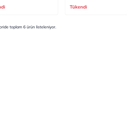
ndi
Tükendi
oride toplam
6
ürün listeleniyor.