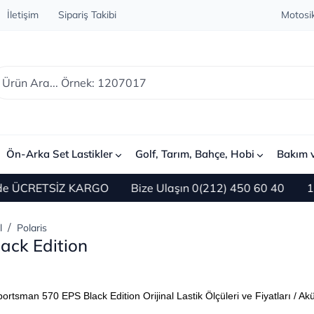
İletişim
Sipariş Takibi
Motosik
Ön-Arka Set Lastikler
Golf, Tarım, Bahçe, Hobi
Bakım 
RETSİZ KARGO
Bize Ulaşın 0(212) 450 60 40
1500 TL 
l
Polaris
ack Edition
portsman 570 EPS Black Edition Orijinal Lastik Ölçüleri ve Fiyatları / Ak