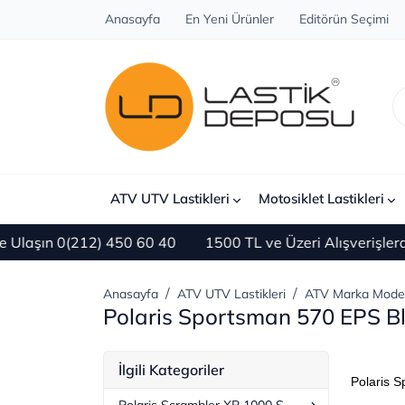
Anasayfa
En Yeni Ürünler
Editörün Seçimi
ATV UTV Lastikleri
Motosiklet Lastikleri
 0(212) 450 60 40
1500 TL ve Üzeri Alışverişlerde ÜC
Anasayfa
ATV UTV Lastikleri
ATV Marka Mode
Polaris Sportsman 570 EPS Bl
İlgili Kategoriler
Polaris S