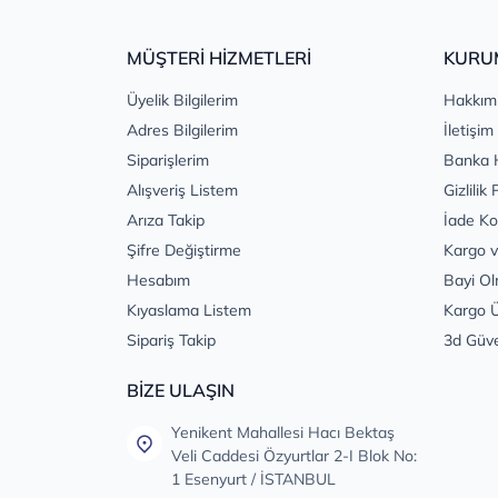
MÜŞTERİ HİZMETLERİ
KURU
Üyelik Bilgilerim
Hakkım
Adres Bilgilerim
İletişim
Siparişlerim
Banka 
Alışveriş Listem
Gizlilik 
Arıza Takip
İade Ko
Şifre Değiştirme
Kargo v
Hesabım
Bayi Ol
Kıyaslama Listem
Kargo Ü
Sipariş Takip
3d Güv
BİZE ULAŞIN
Yenikent Mahallesi Hacı Bektaş
Veli Caddesi Özyurtlar 2-I Blok No:
1 Esenyurt / İSTANBUL