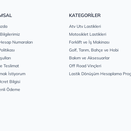
MSAL
KATEGORİLER
ızda
Atv Utv Lastikleri
 Bilgilerimiz
Motosiklet Lastikleri
Hesap Numaraları
Forklift ve İş Makinası
Politikası
Golf, Tarım, Bahçe ve Hobi
şulları
Bakım ve Aksesuarlar
e Teslimat
Off Road Vinçleri
mak İstiyorum
Lastik Dönüşüm Hesaplama Pro
cret Bilgisi
enli Ödeme