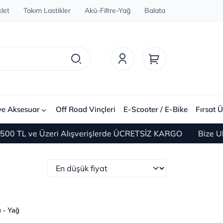
let
Takım Lastikler
Akü-Filtre-Yağ
Balata
ve Aksesuar
Off Road Vinçleri
E-Scooter / E-Bike
Fırsat Ü
ve Üzeri Alışverişlerde ÜCRETSİZ KARGO
Bize Ulaşın 0(
ü - Yağ