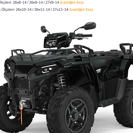
Ölçüleri: 26x8-14 / 26x9-14 / 27x9-14
(Lastiğini Seç)
k Ölçüleri: 26x10-14 / 26x11-14 / 27x11-14
(Lastiğini Seç)