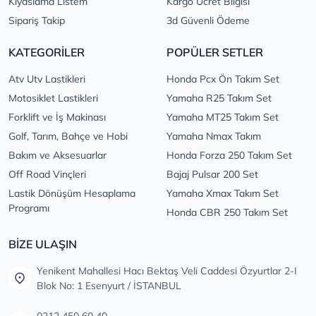
Kıyaslama Listem
Kargo Ücret Bilgisi
Sipariş Takip
3d Güvenli Ödeme
KATEGORİLER
POPÜLER SETLER
Atv Utv Lastikleri
Honda Pcx Ön Takım Set
Motosiklet Lastikleri
Yamaha R25 Takım Set
Forklift ve İş Makinası
Yamaha MT25 Takım Set
Golf, Tarım, Bahçe ve Hobi
Yamaha Nmax Takım
Bakım ve Aksesuarlar
Honda Forza 250 Takım Set
Off Road Vinçleri
Bajaj Pulsar 200 Set
Lastik Dönüşüm Hesaplama
Yamaha Xmax Takım Set
Programı
Honda CBR 250 Takım Set
BİZE ULAŞIN
Yenikent Mahallesi Hacı Bektaş Veli Caddesi Özyurtlar 2-I
Blok No: 1 Esenyurt / İSTANBUL