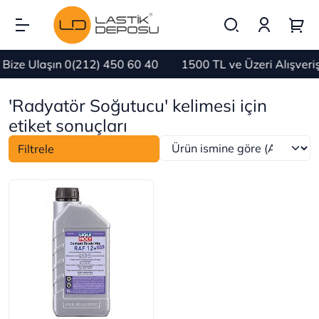
Bize Ulaşın 0(212) 450 60 40
1500 TL ve Üzeri Alışver
'Radyatör Soğutucu' kelimesi için
etiket sonuçları
Filtrele