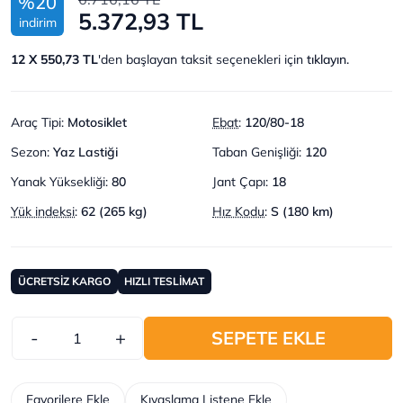
%20
5.372,93 TL
indirim
12 X 550,73 TL
'den başlayan taksit seçenekleri için
tıklayın.
Araç Tipi
:
Motosiklet
Ebat
:
120/80-18
Sezon
:
Yaz Lastiği
Taban Genişliği
:
120
Yanak Yüksekliği
:
80
Jant Çapı
:
18
Yük indeksi
:
62 (265 kg)
Hız Kodu
:
S (180 km)
ÜCRETSİZ KARGO
HIZLI TESLİMAT
-
+
SEPETE EKLE
Favorilere Ekle
Kıyaslama Listene Ekle