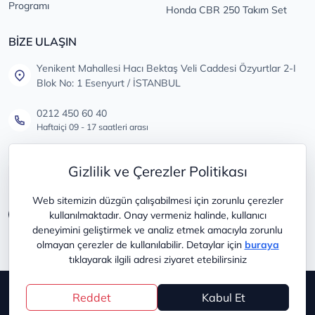
Programı
Honda CBR 250 Takım Set
BİZE ULAŞIN
Yenikent Mahallesi Hacı Bektaş Veli Caddesi Özyurtlar 2-I
Blok No: 1 Esenyurt / İSTANBUL
0212 450 60 40
Haftaiçi 09 - 17 saatleri arası
info@lastikdeposu.com.tr
Gizlilik ve Çerezler Politikası
Tüm öneri ve şikayetleriniz için
Web sitemizin düzgün çalışabilmesi için zorunlu çerezler
kullanılmaktadır. Onay vermeniz halinde, kullanıcı
deneyimini geliştirmek ve analiz etmek amacıyla zorunlu
olmayan çerezler de kullanılabilir. Detaylar için
buraya
tıklayarak ilgili adresi ziyaret etebilirsiniz
Copyright © 2025
lastikdeposu
Reddet
Kabul Et
®
PlatinMarket
E-Ticaret Sistemi
İle Hazırlanmıştır.