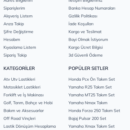
Adres Bilgilerim
İletişim Bilgilerimiz
Siparişlerim
Banka Hesap Numaraları
Alışveriş Listem
Gizlilik Politikası
Arıza Takip
İade Koşulları
Şifre Değiştirme
Kargo ve Teslimat
Hesabım
Bayi Olmak İstiyorum
Kıyaslama Listem
Kargo Ücret Bilgisi
Sipariş Takip
3d Güvenli Ödeme
KATEGORİLER
POPÜLER SETLER
Atv Utv Lastikleri
Honda Pcx Ön Takım Set
Motosiklet Lastikleri
Yamaha R25 Takım Set
Forklift ve İş Makinası
Yamaha MT25 Takım Set
Golf, Tarım, Bahçe ve Hobi
Yamaha Nmax Takım
Bakım ve Aksesuarlar
Honda Forza 250 Takım Set
Off Road Vinçleri
Bajaj Pulsar 200 Set
Lastik Dönüşüm Hesaplama
Yamaha Xmax Takım Set