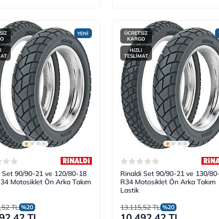
SİZ
ÜCRETSİZ
YENİ
GO
KARGO
I
HIZLI
MAT
TESLİMAT
i Set 90/90-21 ve 120/80-18
Rinaldi Set 90/90-21 ve 130/80
34 Motosiklet Ön Arka Takım
R34 Motosiklet Ön Arka Takım
Lastik
,52 TL
13.115,52 TL
%20
%20
92,42 TL
10.492,42 TL