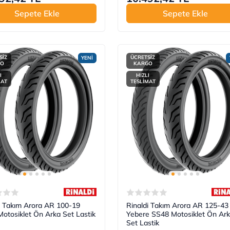
Sepete Ekle
Sepete Ekle
SİZ
ÜCRETSİZ
YENİ
GO
KARGO
I
HIZLI
MAT
TESLİMAT
i Takım Arora AR 100-19
Rinaldi Takım Arora AR 125-43
otosiklet Ön Arka Set Lastik
Yebere SS48 Motosiklet Ön Ar
Set Lastik