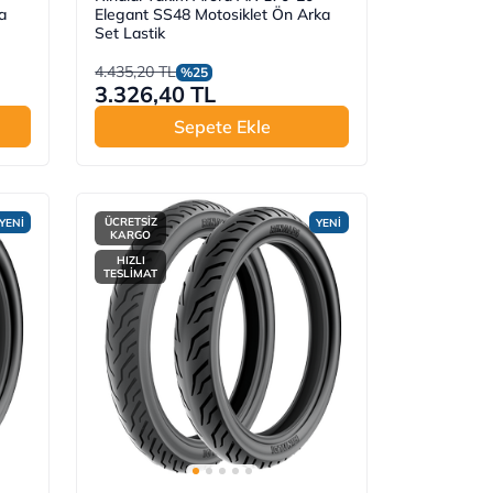
a
Elegant SS48 Motosiklet Ön Arka
Set Lastik
4.435,20 TL
%25
3.326,40 TL
Sepete Ekle
ÜCRETSİZ
YENİ
YENİ
KARGO
HIZLI
TESLİMAT