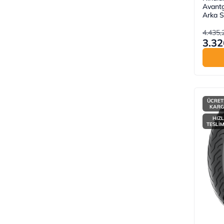
Avantg
Arka S
4.435,
3.32
ÜCRET
KAR
HIZL
TESLİ