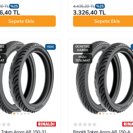
20 TL
4.435,20 TL
%25
%25
6,40 TL
3.326,40 TL
Sepete Ekle
Sepete Ekle
SİZ
ÜCRETSİZ
YENİ
GO
KARGO
I
HIZLI
MAT
TESLİMAT
i Takım Arora AR 150-31
Rinaldi Takım Arora AR 150-A