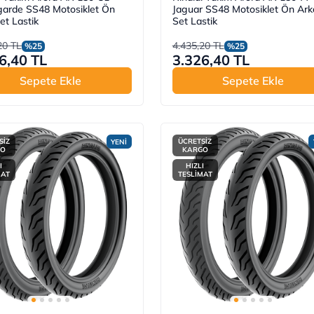
arde SS48 Motosiklet Ön
Jaguar SS48 Motosiklet Ön Ark
et Lastik
Set Lastik
20 TL
4.435,20 TL
%25
%25
6,40 TL
3.326,40 TL
Sepete Ekle
Sepete Ekle
SİZ
ÜCRETSİZ
YENİ
GO
KARGO
I
HIZLI
MAT
TESLİMAT