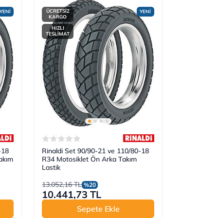
ÜCRETSİZ
YENİ
YENİ
KARGO
HIZLI
TESLİMAT
-18
Rinaldi Set 90/90-21 ve 110/80-18
akım
R34 Motosiklet Ön Arka Takım
Lastik
13.052,16 TL
%20
10.441,73 TL
Sepete Ekle