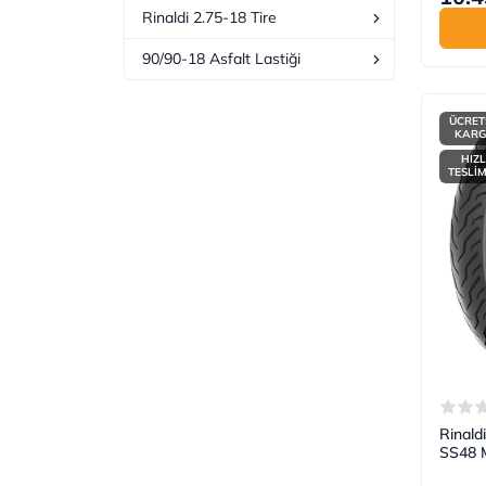
Rinaldi 2.75-18 Tire
90/90-18 Asfalt Lastiği
ÜCRET
KAR
HIZL
TESLİ
Rinald
SS48 M