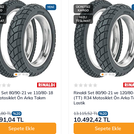
SİZ
ÜCRETSİZ
YENİ
GO
KARGO
I
HIZLI
MAT
TESLİMAT
i Set 80/90-21 ve 110/80-18
Rinaldi Set 80/90-21 ve 120/80
tosiklet Ön Arka Takım
(TT) R34 Motosiklet Ön Arka T
Lastik
,80 TL
13.115,52 TL
%20
%20
91,04 TL
10.492,42 TL
Sepete Ekle
Sepete Ekle