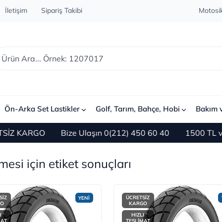
İletişim
Sipariş Takibi
Motosik
Ön-Arka Set Lastikler
Golf, Tarım, Bahçe, Hobi
Bakım 
O
Bize Ulaşın 0(212) 450 60 40
1500 TL ve Üzeri Al
imesi için etiket sonuçları
SİZ
ÜCRETSİZ
YENİ
GO
KARGO
I
HIZLI
MAT
TESLİMAT