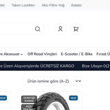
let
Takım Lastikler
Akü-Filtre-Yağ
Balata
ve Aksesuar
Off Road Vinçleri
E-Scooter / E-Bike
Fırsat Ü
ışverişlerde ÜCRETSİZ KARGO
Bize Ulaşın 0(212) 450 60
ÜCRETSİZ
YENİ
YENİ
KARGO
HIZLI
TESLİMAT