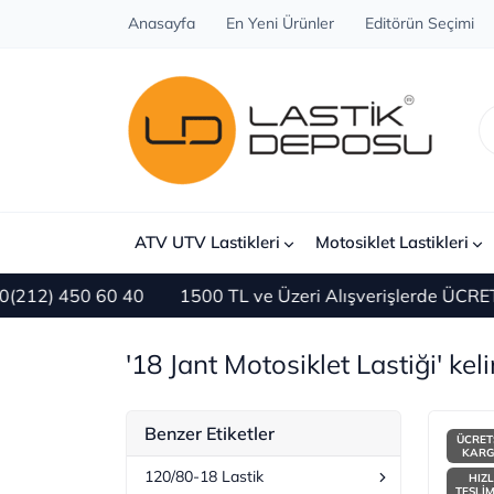
Anasayfa
En Yeni Ürünler
Editörün Seçimi
ATV UTV Lastikleri
Motosiklet Lastikleri
0 60 40
1500 TL ve Üzeri Alışverişlerde ÜCRETSİZ KARG
'18 Jant Motosiklet Lastiği' kel
Benzer Etiketler
ÜCRET
KAR
120/80-18 Lastik
HIZL
TESLİ