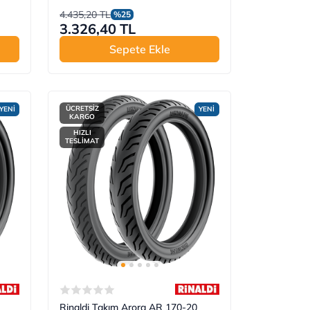
4.435,20 TL
%25
3.326,40 TL
Sepete Ekle
ÜCRETSİZ
YENİ
YENİ
KARGO
HIZLI
TESLİMAT
Rinaldi Takım Arora AR 170-20