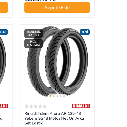
Sepete Ekle
ÜCRETSİZ
YENİ
YENİ
KARGO
HIZLI
TESLİMAT
Rinaldi Takım Arora AR 125-48
ka
Yebere SS48 Motosiklet Ön Arka
Set Lastik