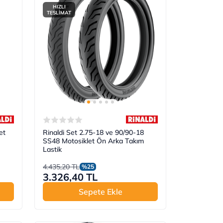
HIZLI
TESLİMAT
et
Rinaldi Set 2.75-18 ve 90/90-18
SS48 Motosiklet Ön Arka Takım
Lastik
4.435,20 TL
%25
3.326,40 TL
Sepete Ekle