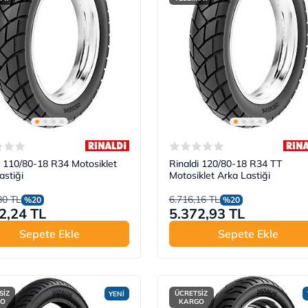
i 110/80-18 R34 Motosiklet
Rinaldi 120/80-18 R34 TT
astiği
Motosiklet Arka Lastiği
80 TL
6.716,16 TL
%20
%20
2,24 TL
5.372,93 TL
Sepete Ekle
Sepete Ekle
SİZ
ÜCRETSİZ
YENİ
GO
KARGO