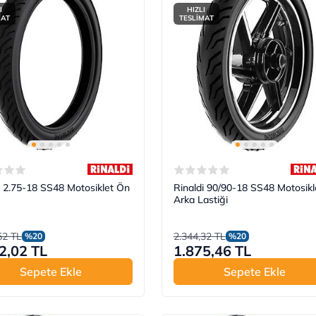
I
HIZLI
MAT
TESLİMAT
i 2.75-18 SS48 Motosiklet Ön
Rinaldi 90/90-18 SS48 Motosikl
Arka Lastiği
52 TL
2.344,32 TL
%20
%20
2,02 TL
1.875,46 TL
Sepete Ekle
Sepete Ekle