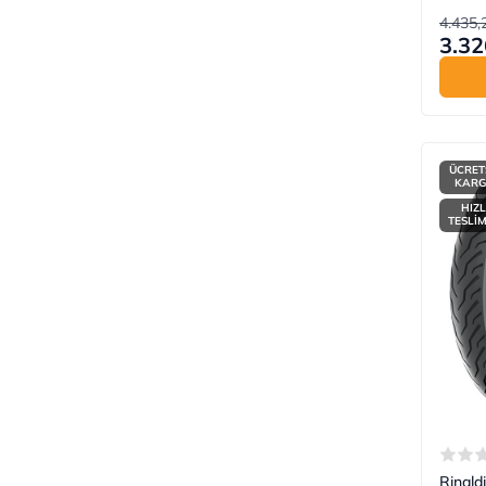
4.435,
3.32
ÜCRET
KAR
HIZL
TESLİ
Rinald