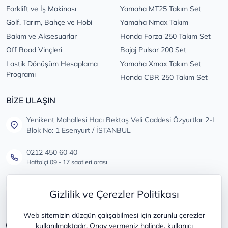
Forklift ve İş Makinası
Yamaha MT25 Takım Set
Golf, Tarım, Bahçe ve Hobi
Yamaha Nmax Takım
Bakım ve Aksesuarlar
Honda Forza 250 Takım Set
Off Road Vinçleri
Bajaj Pulsar 200 Set
Lastik Dönüşüm Hesaplama
Yamaha Xmax Takım Set
Programı
Honda CBR 250 Takım Set
BİZE ULAŞIN
Yenikent Mahallesi Hacı Bektaş Veli Caddesi Özyurtlar 2-I
Blok No: 1 Esenyurt / İSTANBUL
0212 450 60 40
Haftaiçi 09 - 17 saatleri arası
info@lastikdeposu.com.tr
Gizlilik ve Çerezler Politikası
Tüm öneri ve şikayetleriniz için
Web sitemizin düzgün çalışabilmesi için zorunlu çerezler
kullanılmaktadır. Onay vermeniz halinde, kullanıcı