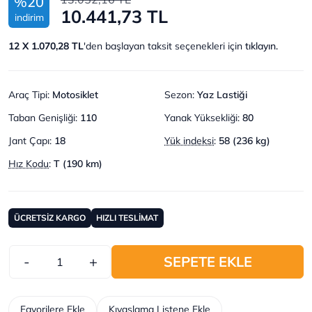
%20
10.441,73 TL
indirim
12 X 1.070,28 TL
'den başlayan taksit seçenekleri için
tıklayın.
Araç Tipi
:
Motosiklet
Sezon
:
Yaz Lastiği
Taban Genişliği
:
110
Yanak Yüksekliği
:
80
Jant Çapı
:
18
Yük indeksi
:
58 (236 kg)
Hız Kodu
:
T (190 km)
ÜCRETSİZ KARGO
HIZLI TESLİMAT
-
+
SEPETE EKLE
Favorilere Ekle
Kıyaslama Listene Ekle