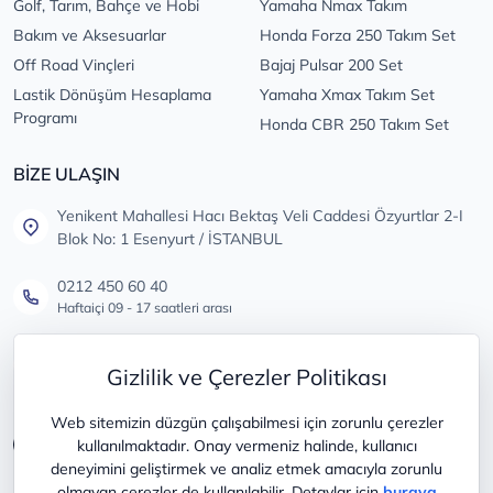
Golf, Tarım, Bahçe ve Hobi
Yamaha Nmax Takım
Bakım ve Aksesuarlar
Honda Forza 250 Takım Set
Off Road Vinçleri
Bajaj Pulsar 200 Set
Lastik Dönüşüm Hesaplama
Yamaha Xmax Takım Set
Programı
Honda CBR 250 Takım Set
BİZE ULAŞIN
Yenikent Mahallesi Hacı Bektaş Veli Caddesi Özyurtlar 2-I
Blok No: 1 Esenyurt / İSTANBUL
0212 450 60 40
Haftaiçi 09 - 17 saatleri arası
info@lastikdeposu.com.tr
Gizlilik ve Çerezler Politikası
Tüm öneri ve şikayetleriniz için
Web sitemizin düzgün çalışabilmesi için zorunlu çerezler
kullanılmaktadır. Onay vermeniz halinde, kullanıcı
deneyimini geliştirmek ve analiz etmek amacıyla zorunlu
olmayan çerezler de kullanılabilir. Detaylar için
buraya