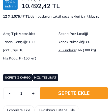
%20
10.492,42 TL
indirim
12 X 1.075,47 TL
'den başlayan taksit seçenekleri için
tıklayın.
Araç Tipi
:
Motosiklet
Sezon
:
Yaz Lastiği
Taban Genişliği
:
130
Yanak Yüksekliği
:
80
Jant Çapı
:
18
Yük indeksi
:
66 (300 kg)
Hız Kodu
:
P (150 km)
ÜCRETSİZ KARGO
HIZLI TESLİMAT
-
+
SEPETE EKLE
Favorilere Ekle
Kıyaslama Listene Ekle