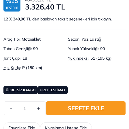
%25
3.326,40 TL
indirim
12 X 340,96 TL
'den başlayan taksit seçenekleri için
tıklayın.
Araç Tipi
:
Motosiklet
Sezon
:
Yaz Lastiği
Taban Genişliği
:
90
Yanak Yüksekliği
:
90
Jant Çapı
:
18
Yük indeksi
:
51 (195 kg)
Hız Kodu
:
P (150 km)
ÜCRETSİZ KARGO
HIZLI TESLİMAT
-
+
SEPETE EKLE
Favorilere Ekle
Kıyaslama Listene Ekle