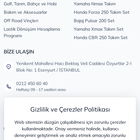
Golf, Tarım, Bahçe ve Hobi
Yamaha Nmax Takım
Bakım ve Aksesuarlar
Honda Forza 250 Takım Set
Off Road Vinçleri
Bajaj Pulsar 200 Set
Lastik Dönüşüm Hesaplama
Yamaha Xmax Takım Set
Programı
Honda CBR 250 Takım Set
BİZE ULAŞIN
Yenikent Mahallesi Hacı Bektaş Veli Caddesi Özyurtlar 2-I
Blok No: 1 Esenyurt / İSTANBUL
0212 450 60 40
Haftaiçi 09 - 17 saatleri arası
info@lastikdeposu.com.tr
Gizlilik ve Çerezler Politikası
Tüm öneri ve şikayetleriniz için
Web sitemizin düzgün çalışabilmesi için zorunlu çerezler
kullanılmaktadır. Onay vermeniz halinde, kullanıcı
deneyimini geliştirmek ve analiz etmek amacıyla zorunlu