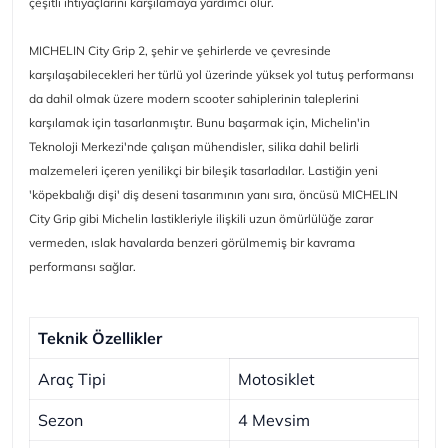
çeşitli ihtiyaçlarını karşılamaya yardımcı olur.
MICHELIN City Grip 2, şehir ve şehirlerde ve çevresinde
karşılaşabilecekleri her türlü yol üzerinde yüksek yol tutuş performansı
da dahil olmak üzere modern scooter sahiplerinin taleplerini
karşılamak için tasarlanmıştır.
Bunu başarmak için, Michelin'in
Teknoloji Merkezi'nde çalışan mühendisler, silika dahil belirli
malzemeleri içeren yenilikçi bir bileşik tasarladılar.
Lastiğin yeni
'köpekbalığı dişi' diş deseni tasarımının yanı sıra, öncüsü MICHELIN
City Grip gibi Michelin lastikleriyle ilişkili uzun ömürlülüğe zarar
vermeden, ıslak havalarda benzeri görülmemiş bir kavrama
performansı sağlar.
Teknik Özellikler
Araç Tipi
Motosiklet
Sezon
4 Mevsim