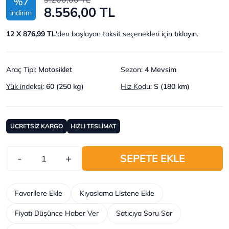
%7
8.556,00 TL
indirim
12 X 876,99 TL
'den başlayan taksit seçenekleri için
tıklayın.
Araç Tipi
:
Motosiklet
Sezon
:
4 Mevsim
Yük indeksi
:
60 (250 kg)
Hız Kodu
:
S (180 km)
ÜCRETSİZ KARGO
HIZLI TESLİMAT
-
+
SEPETE EKLE
Favorilere Ekle
Kıyaslama Listene Ekle
Fiyatı Düşünce Haber Ver
Satıcıya Soru Sor