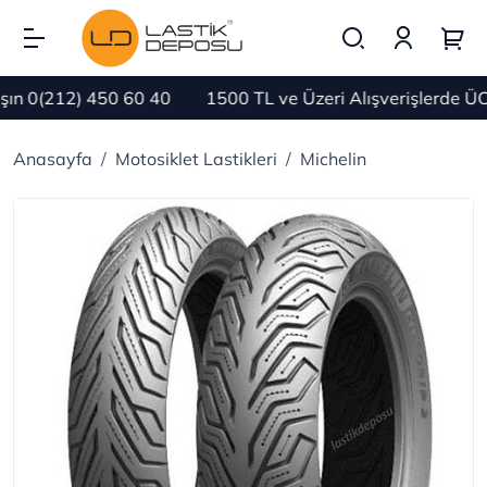
 0(212) 450 60 40
1500 TL ve Üzeri Alışverişlerde ÜCR
Anasayfa
Motosiklet Lastikleri
Michelin