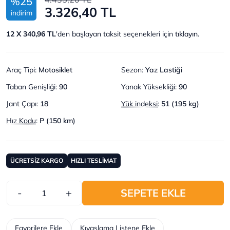
%25
3.326,40 TL
indirim
12 X 340,96 TL
'den başlayan taksit seçenekleri için
tıklayın.
Araç Tipi
:
Motosiklet
Sezon
:
Yaz Lastiği
Taban Genişliği
:
90
Yanak Yüksekliği
:
90
Jant Çapı
:
18
Yük indeksi
:
51 (195 kg)
Hız Kodu
:
P (150 km)
ÜCRETSİZ KARGO
HIZLI TESLİMAT
-
+
SEPETE EKLE
Favorilere Ekle
Kıyaslama Listene Ekle