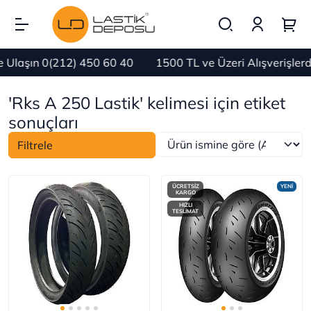
Ulaşın 0(212) 450 60 40
1500 TL ve Üzeri Alışverişler
'Rks A 250 Lastik' kelimesi için etiket
sonuçları
Filtrele
ÜCRETSİZ
YENİ
KARGO
HIZLI
TESLİMAT