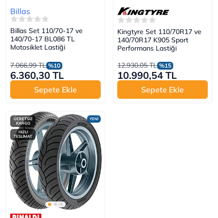
Billas
Billas Set 110/70-17 ve
Kingtyre Set 110/70R17 ve
140/70-17 BL086 TL
140/70R17 K905 Sport
Motosiklet Lastiği
Performans Lastiği
7.066,99 TL
12.930,05 TL
%10
%15
6.360,30 TL
10.990,54 TL
Sepete Ekle
Sepete Ekle
ÜCRETSİZ
YENİ
KARGO
HIZLI
TESLİMAT