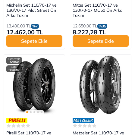
Michelin Set 110/70-17 ve
Mitas Set 110/70-17 ve
130/70-17 Pilot Street Ön
130/70-17 MC50 Ön Arka
Arka Takım
Takım
13.400,00 TL
12.650,00 TL
%7
%35
12.462,00 TL
8.222,28 TL
Sepete Ekle
Sepete Ekle
ÜCRETSİZ
KARGO
HIZLI
TESLİMAT
Pirelli Set 110/70-17 ve
Metzeler Set 110/70-17 ve