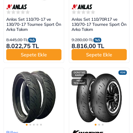
Anlas Set 110/70-17 ve
Anlas Set 110/70R17 ve
130/70-17 Tournee Sport Ön
130/70-17 Tournee Sport Ön
Arka Takım
Arka Takım
8.445,00 TL
9.280,00 TL
%5
%5
8.022,75 TL
8.816,00 TL
Sepete Ekle
Sepete Ekle
ÜCRETSİZ
YENİ
KARGO
HIZLI
TESLİMAT
Billas