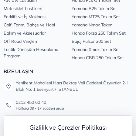
Atv Utv Lastikleri
Honda Pcx Ön Takım Set
Motosiklet Lastikleri
Yamaha R25 Takım Set
Forklift ve İş Makinası
Yamaha MT25 Takım Set
Golf, Tarım, Bahçe ve Hobi
Yamaha Nmax Takım
Bakım ve Aksesuarlar
Honda Forza 250 Takım Set
Off Road Vinçleri
Bajaj Pulsar 200 Set
Lastik Dönüşüm Hesaplama
Yamaha Xmax Takım Set
Programı
Honda CBR 250 Takım Set
BİZE ULAŞIN
Yenikent Mahallesi Hacı Bektaş Veli Caddesi Özyurtlar 2-I
Blok No: 1 Esenyurt / İSTANBUL
0212 450 60 40
Haftaiçi 09 - 17 saatleri arası
info@lastikdeposu.com.tr
Gizlilik ve Çerezler Politikası
Tüm öneri ve şikayetleriniz için