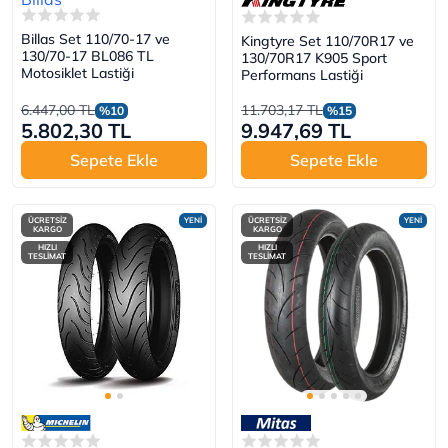
Billas Set 110/70-17 ve
Kingtyre Set 110/70R17 ve
130/70-17 BL086 TL
130/70R17 K905 Sport
Motosiklet Lastiği
Performans Lastiği
6.447,00 TL
11.703,17 TL
%10
%15
5.802,30 TL
9.947,69 TL
Sepete Ekle
Sepete Ekle
ÜCRETSİZ
YENİ
ÜCRETSİZ
YENİ
KARGO
KARGO
HIZLI
HIZLI
TESLİMAT
TESLİMAT