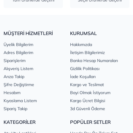
Tüm Ürünlerde Geçerli
Seçili Ürünlerde Geçerli
MÜŞTERİ HİZMETLERİ
KURUMSAL
Üyelik Bilgilerim
Hakkımızda
Adres Bilgilerim
İletişim Bilgilerimiz
Siparişlerim
Banka Hesap Numaraları
Alışveriş Listem
Gizlilik Politikası
Arıza Takip
İade Koşulları
Şifre Değiştirme
Kargo ve Teslimat
Hesabım
Bayi Olmak İstiyorum
Kıyaslama Listem
Kargo Ücret Bilgisi
Sipariş Takip
3d Güvenli Ödeme
KATEGORİLER
POPÜLER SETLER