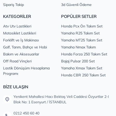
Sipariş Takip
3d Güvenli Ödeme
KATEGORİLER
POPÜLER SETLER
Atv Utv Lastikleri
Honda Pcx Ön Takım Set
Motosiklet Lastikleri
Yamaha R25 Takım Set
Forklift ve İş Makinası
Yamaha MT25 Takım Set
Golf, Tarım, Bahçe ve Hobi
Yamaha Nmax Takım
Bakım ve Aksesuarlar
Honda Forza 250 Takım Set
Off Road Vinçleri
Bajaj Pulsar 200 Set
Lastik Dönüşüm Hesaplama
Yamaha Xmax Takım Set
Programı
Honda CBR 250 Takım Set
BİZE ULAŞIN
Yenikent Mahallesi Hacı Bektaş Veli Caddesi Özyurtlar 2-I
Blok No: 1 Esenyurt / İSTANBUL
0212 450 60 40