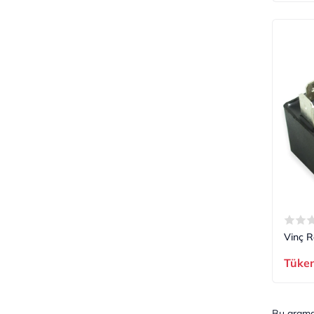
Vinç R
Tüke
Bu aram