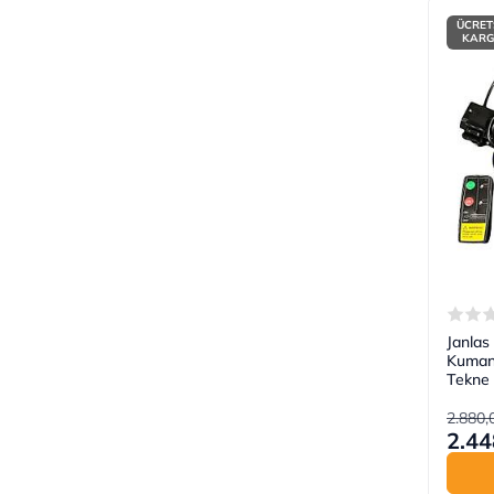
ÜCRET
KAR
Janlas
Kuman
Tekne
2.880,
2.44