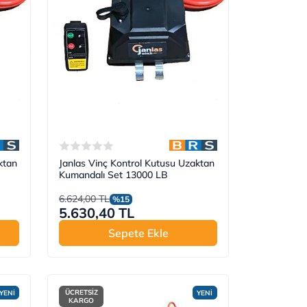
ktan
Janlas Vinç Kontrol Kutusu Uzaktan
Kumandalı Set 13000 LB
6.624,00 TL
%15
5.630,40 TL
Sepete Ekle
ÜCRETSİZ
YENİ
YENİ
KARGO