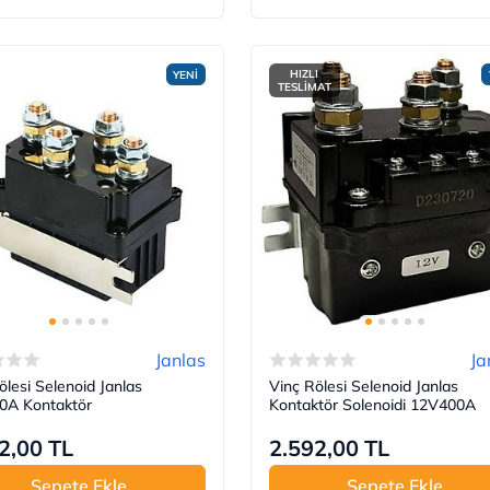
HIZLI
YENİ
TESLİMAT
Janlas
Ja
ölesi Selenoid Janlas
Vinç Rölesi Selenoid Janlas
0A Kontaktör
Kontaktör Solenoidi 12V400A
2,00 TL
2.592,00 TL
Sepete Ekle
Sepete Ekle