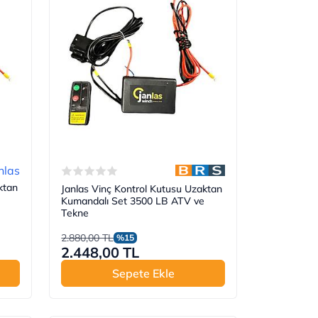
nlas
ktan
Janlas Vinç Kontrol Kutusu Uzaktan
Kumandalı Set 3500 LB ATV ve
Tekne
2.880,00 TL
%15
2.448,00 TL
Sepete Ekle