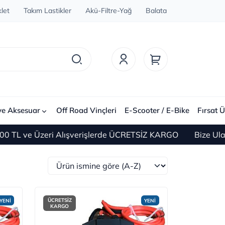
let
Takım Lastikler
Akü-Filtre-Yağ
Balata
ve Aksesuar
Off Road Vinçleri
E-Scooter / E-Bike
Fırsat Ü
 Üzeri Alışverişlerde ÜCRETSİZ KARGO
Bize Ulaşın 0(21
ÜCRETSİZ
YENİ
YENİ
KARGO