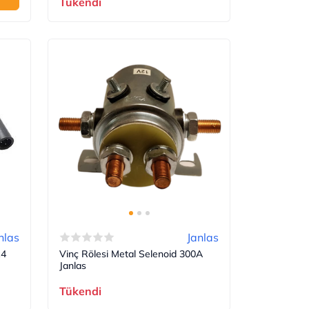
Tükendi
nlas
Janlas
x4
Vinç Rölesi Metal Selenoid 300A
Janlas
Tükendi