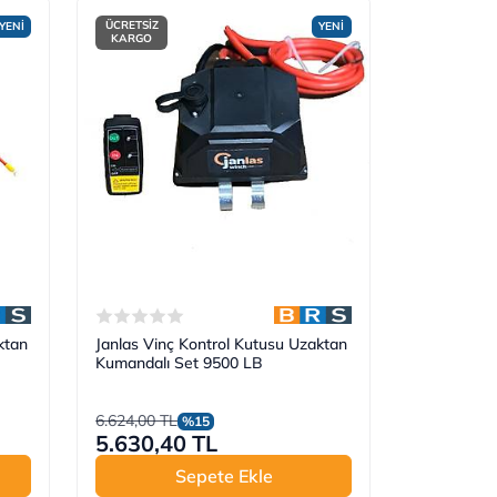
ÜCRETSİZ
YENİ
YENİ
KARGO
ktan
Janlas Vinç Kontrol Kutusu Uzaktan
Kumandalı Set 9500 LB
6.624,00 TL
%15
5.630,40 TL
Sepete Ekle