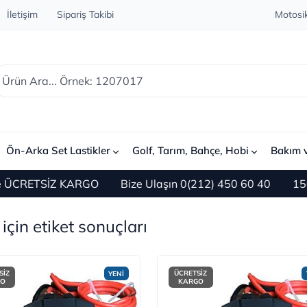
İletişim
Sipariş Takibi
Motosik
Ön-Arka Set Lastikler
Golf, Tarım, Bahçe, Hobi
Bakım 
TSİZ KARGO
Bize Ulaşın 0(212) 450 60 40
1500 TL ve
için etiket sonuçları
SİZ
ÜCRETSİZ
YENİ
GO
KARGO