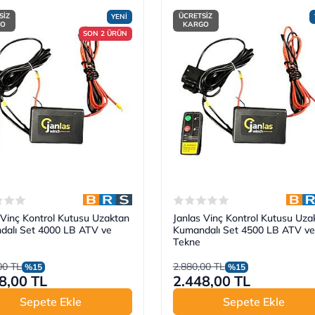
SİZ
ÜCRETSİZ
YENİ
GO
KARGO
SON 2 ÜRÜN
 Vinç Kontrol Kutusu Uzaktan
Janlas Vinç Kontrol Kutusu Uza
dalı Set 4000 LB ATV ve
Kumandalı Set 4500 LB ATV ve
Tekne
00 TL
2.880,00 TL
%15
%15
8,00 TL
2.448,00 TL
Sepete Ekle
Sepete Ekle