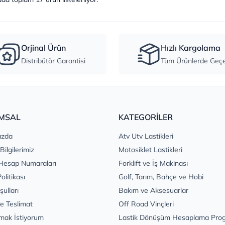
Orjinal Ürün
Hızlı Kargolama
Distribütör Garantisi
Tüm Ürünlerde Geçer
MSAL
KATEGORİLER
ızda
Atv Utv Lastikleri
 Bilgilerimiz
Motosiklet Lastikleri
Hesap Numaraları
Forklift ve İş Makinası
Politikası
Golf, Tarım, Bahçe ve Hobi
şulları
Bakım ve Aksesuarlar
e Teslimat
Off Road Vinçleri
mak İstiyorum
Lastik Dönüşüm Hesaplama Pro