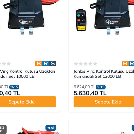
 Vinç Kontrol Kutusu Uzaktan
Janlas Vinç Kontrol Kutusu Uza
dalı Set 10000 LB
Kumandalı Set 12000 LB
00 TL
6.624,00 TL
%15
%15
0,40 TL
5.630,40 TL
Sepete Ekle
Sepete Ekle
SİZ
YENİ
GO