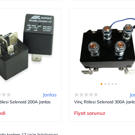
Janlas
Ja
ölesi Selenoid 200A Janlas
Vinç Rölesi Selenoid 300A Janl
ndi
Fiyat sorunuz
ada toplam
17
ürün listeleniyor.