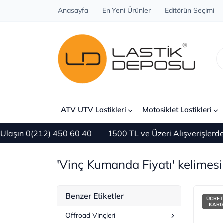
Anasayfa
En Yeni Ürünler
Editörün Seçimi
ATV UTV Lastikleri
Motosiklet Lastikleri
(212) 450 60 40
1500 TL ve Üzeri Alışverişlerde ÜCRE
'Vinç Kumanda Fiyatı' kelimesi 
Benzer Etiketler
ÜCRET
KAR
Offroad Vinçleri