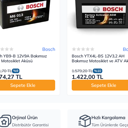
Bosch
Bo
h YB9-B 12V9A Bakımsız
Bosch YTX4L-BS 12V3,2 AH
Motosiklet Aküsü
Bakımsız Motosiklet ve ATV A
1,70 TL
1.579,20 TL
%9
%10
74,27 TL
1.422,00 TL
Sepete Ekle
Sepete Ekle
Orjinal Ürün
Hızlı Kargolama
Distribütör Garantisi
Tüm Ürünlerde Geçer