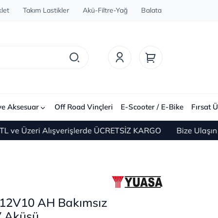
let
Takım Lastikler
Akü-Filtre-Yağ
Balata
ve Aksesuar
Off Road Vinçleri
E-Scooter / E-Bike
Fırsat Ü
Üzeri Alışverişlerde ÜCRETSİZ KARGO
Bize Ulaşın 0(21
12V10 AH Bakımsız
V Aküsü