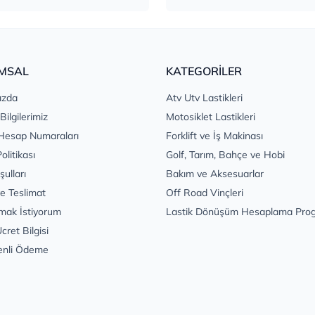
MSAL
KATEGORİLER
ızda
Atv Utv Lastikleri
 Bilgilerimiz
Motosiklet Lastikleri
Hesap Numaraları
Forklift ve İş Makinası
Politikası
Golf, Tarım, Bahçe ve Hobi
şulları
Bakım ve Aksesuarlar
e Teslimat
Off Road Vinçleri
mak İstiyorum
Lastik Dönüşüm Hesaplama Pro
cret Bilgisi
enli Ödeme