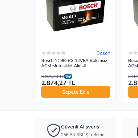
Bosch
Bosch YT9B-BS 12V8A Bakımsız
Bosc
AGM Motosiklet Aküsü
AGM 
3.161,70 TL
3.16
%9
2.874,27 TL
2.8
Sepete Ekle
Güvenli Alışveriş
256 Bit SSL Şifreleme