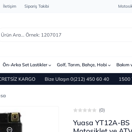
İletişim
Sipariş Takibi
Motosik
Ön-Arka Set Lastikler
Golf, Tarım, Bahçe, Hobi
Bakım 
TSİZ KARGO
Bize Ulaşın 0(212) 450 60 40
1500 TL ve 
asa
(0)
Yuasa YT12A-BS 
Motosiklet ve AT