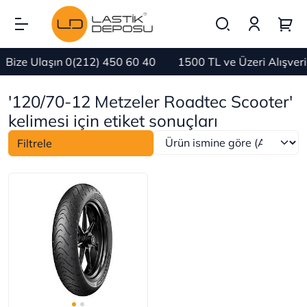
Bize Ulaşın 0(212) 450 60 40
1500 TL ve Üzeri Alışver
'120/70-12 Metzeler Roadtec Scooter'
kelimesi için etiket sonuçları
Filtrele