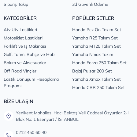
Sipariş Takip
3d Güvenli Ödeme
KATEGORİLER
POPÜLER SETLER
Atv Utv Lastikleri
Honda Pcx Ön Takım Set
Motosiklet Lastikleri
Yamaha R25 Takım Set
Forklift ve İş Makinası
Yamaha MT25 Takım Set
Golf, Tarım, Bahçe ve Hobi
Yamaha Nmax Takım
Bakım ve Aksesuarlar
Honda Forza 250 Takım Set
Off Road Vinçleri
Bajaj Pulsar 200 Set
Lastik Dönüşüm Hesaplama
Yamaha Xmax Takım Set
Programı
Honda CBR 250 Takım Set
BİZE ULAŞIN
Yenikent Mahallesi Hacı Bektaş Veli Caddesi Özyurtlar 2-I
Blok No: 1 Esenyurt / İSTANBUL
0212 450 60 40