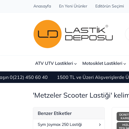
Anasayfa
En Yeni Ürünler
Editörün Seçimi
ATV UTV Lastikleri
Motosiklet Lastikleri
) 450 60 40
1500 TL ve Üzeri Alışverişlerde ÜCRETSİZ
'Metzeler Scooter Lastiği' kelim
Benzer Etiketler
ÜCRET
KAR
Sym Joymax 250 Lastiği
HIZL
TESLİ