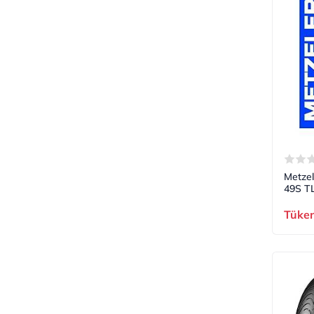
Metzel
49S TL
Tüke