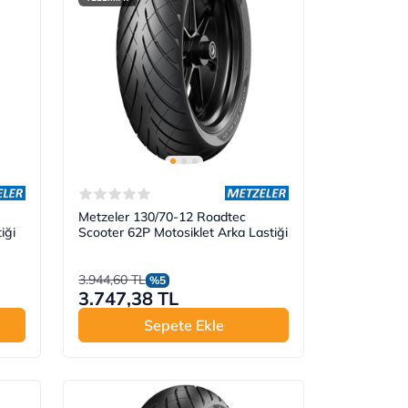
Metzeler 130/70-12 Roadtec
iği
Scooter 62P Motosiklet Arka Lastiği
3.944,60 TL
%5
3.747,38 TL
Sepete Ekle