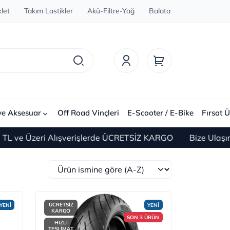
let
Takım Lastikler
Akü-Filtre-Yağ
Balata
ve Aksesuar
Off Road Vinçleri
E-Scooter / E-Bike
Fırsat Ü
ri Alışverişlerde ÜCRETSİZ KARGO
Bize Ulaşın 0(212) 4
ÜCRETSİZ
YENİ
YENİ
KARGO
SON 3 ÜRÜN
HIZLI
TESLİMAT