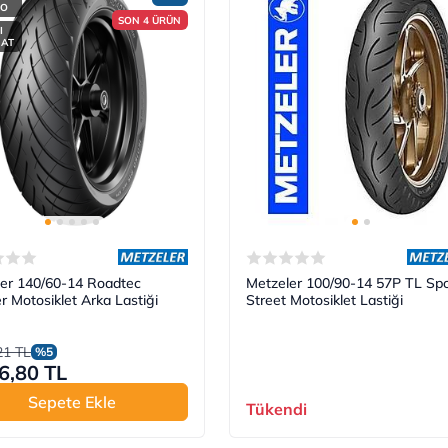
GO
SON 4 ÜRÜN
I
MAT
er 140/60-14 Roadtec
Metzeler 100/90-14 57P TL Spo
r Motosiklet Arka Lastiği
Street Motosiklet Lastiği
21 TL
%5
6,80 TL
Sepete Ekle
Tükendi