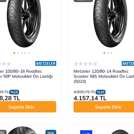
er 100/80-16 Roadtec
Metzeler 120/80-14 Roadtec
r 50P Motosiklet Ön Lastiği
Scooter 58S Motosiklet Ön Last
(5023)
09 TL
4.890,76 TL
%15
%15
8,28 TL
4.157,14 TL
Sepete Ekle
Sepete Ekle
SİZ
YENİ