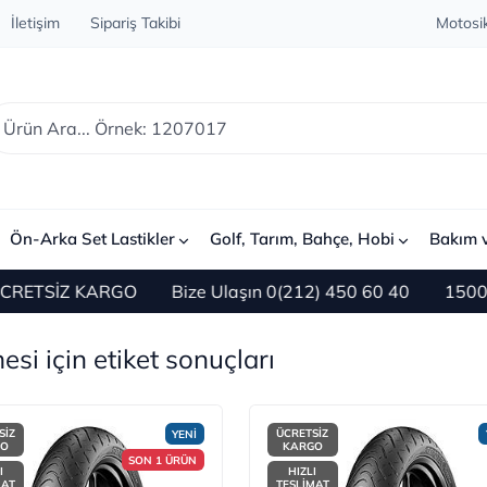
İletişim
Sipariş Takibi
Motosik
Ön-Arka Set Lastikler
Golf, Tarım, Bahçe, Hobi
Bakım 
 KARGO
Bize Ulaşın 0(212) 450 60 40
1500 TL ve Üze
esi için etiket sonuçları
SİZ
ÜCRETSİZ
YENİ
GO
KARGO
SON 1 ÜRÜN
I
HIZLI
MAT
TESLİMAT