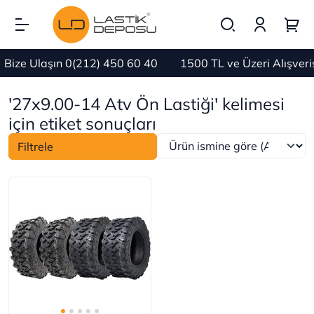
Bize Ulaşın 0(212) 450 60 40
1500 TL ve Üzeri Alışver
'27x9.00-14 Atv Ön Lastiği' kelimesi
için etiket sonuçları
Filtrele