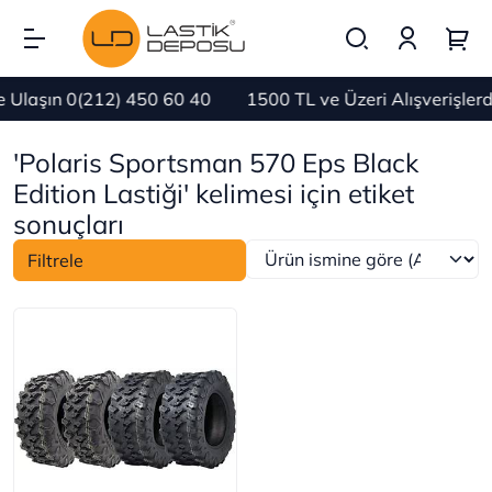
 Ulaşın 0(212) 450 60 40
1500 TL ve Üzeri Alışverişle
'Polaris Sportsman 570 Eps Black
Edition Lastiği' kelimesi için etiket
sonuçları
Filtrele