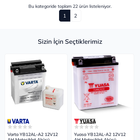
Bu kategoride toplam
22
ürün listeleniyor.
1
2
Sizin İçin Seçtiklerimiz
Varta YB12AL-A2 12V12
Yuasa YB12AL-A2 12V12
AH Motosiklet Aküsü
AH Motosiklet Aküsü