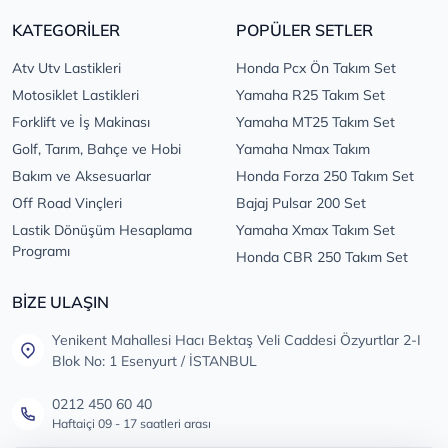
KATEGORİLER
POPÜLER SETLER
Atv Utv Lastikleri
Honda Pcx Ön Takım Set
Motosiklet Lastikleri
Yamaha R25 Takım Set
Forklift ve İş Makinası
Yamaha MT25 Takım Set
Golf, Tarım, Bahçe ve Hobi
Yamaha Nmax Takım
Bakım ve Aksesuarlar
Honda Forza 250 Takım Set
Off Road Vinçleri
Bajaj Pulsar 200 Set
Lastik Dönüşüm Hesaplama
Yamaha Xmax Takım Set
Programı
Honda CBR 250 Takım Set
BİZE ULAŞIN
Yenikent Mahallesi Hacı Bektaş Veli Caddesi Özyurtlar 2-I
Blok No: 1 Esenyurt / İSTANBUL
0212 450 60 40
Haftaiçi 09 - 17 saatleri arası