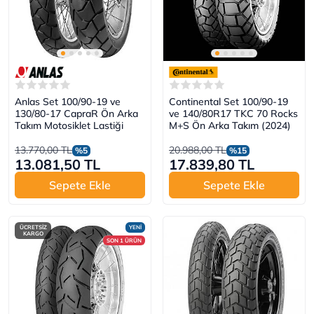
Anlas Set 100/90-19 ve
Continental Set 100/90-19
130/80-17 CapraR Ön Arka
ve 140/80R17 TKC 70 Rocks
Takım Motosiklet Lastiği
M+S Ön Arka Takım (2024)
13.770,00 TL
20.988,00 TL
%5
%15
13.081,50 TL
17.839,80 TL
Sepete Ekle
Sepete Ekle
ÜCRETSİZ
YENİ
KARGO
SON 1 ÜRÜN