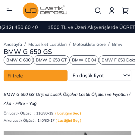
2) 450 60 40
1500 TL ve Üzeri Alışverişlerde ÜCRETSİZ
Anasayfa
Motosiklet Lastikleri
Motosiklete Göre
Bmw
BMW G 650 GS
BMW C 600
BMW C 650 GT
BMW CE 04
BMW F 650 Dak
Filtrele
BMW G 650 GS
Orijinal Lastik Ölçüleri Lastik Ölçüleri ve Fiyatları /
Akü - Filtre - Yağ
Ön Lastik Ölçüsü : 110/80-19
( Lastiğini Seç )
Arka Lastik Ölçüsü : 140/80-17
( Lastiğini Seç )