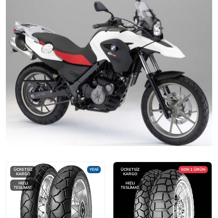
ÜCRETSİZ
YENİ
ÜCRETSİZ
SON 1 ÜRÜN
KARGO
KARGO
HIZLI
HIZLI
TESLİMAT
TESLİMAT