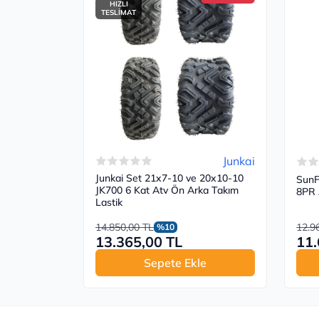
HIZLI
TESLİMAT
Junkai
Junkai Set 21x7-10 ve 20x10-10
SunF
JK700 6 Kat Atv Ön Arka Takım
8PR 
Lastik
14.850,00 TL
12.9
%10
13.365,00 TL
11.
Sepete Ekle