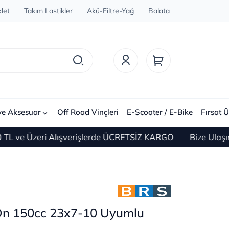
let
Takım Lastikler
Akü-Filtre-Yağ
Balata
ve Aksesuar
Off Road Vinçleri
E-Scooter / E-Bike
Fırsat Ü
Üzeri Alışverişlerde ÜCRETSİZ KARGO
Bize Ulaşın 0(212
Ön 150cc 23x7-10 Uyumlu