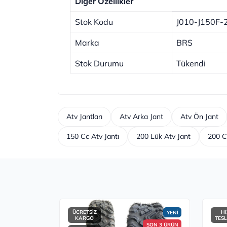
Diğer Özellikler
Stok Kodu
J010-J150F-
Marka
BRS
Stok Durumu
Tükendi
Atv Jantları
Atv Arka Jant
Atv Ön Jant
150 Cc Atv Jantı
200 Lük Atv Jant
200 C
ÜCRETSİZ
HI
YENİ
KARGO
TES
SON 3 ÜRÜN