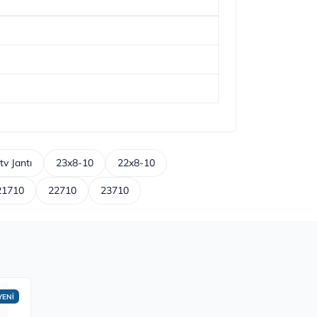
v Jantı
23x8-10
22x8-10
21710
22710
23710
YENİ