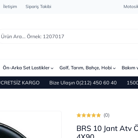
İletişim
Sipariş Takibi
Motosik
Ön-Arka Set Lastikler
Golf, Tarım, Bahçe, Hobi
Bakım 
SİZ KARGO
Bize Ulaşın 0(212) 450 60 40
1500 TL ve 
(0)
BRS 10 Jant Atv 
4X90