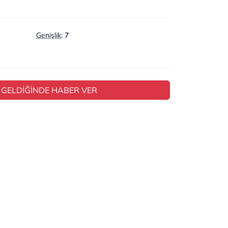
Genişlik
:
7
 GELDİĞİNDE HABER VER