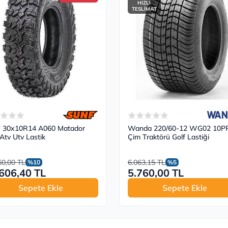
HIZLI
TESLİMAT
 30x10R14 A060 Matador
Wanda 220/60-12 WG02 10P
Atv Utv Lastik
Çim Traktörü Golf Lastiği
60,00 TL
6.063,15 TL
%10
%5
606,40 TL
5.760,00 TL
Sepete Ekle
Sepete Ekle