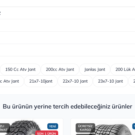
2
150 Cc Atv Jant
200cc Atv Jant
Janlas Jant
200 Lük At
c Atv Jant
21x7-10jant
22x7-10 Jant
23x7-10 Jant
Bu ürünün yerine tercih edebileceğiniz ürünler
ZLI
ÜCRETSİZ
YENİ
LİMAT
KARGO
SON 1 ÜRÜN