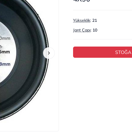
Yükseklik
:
21
Jant Çapı
:
10
STOĞA