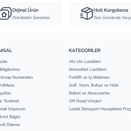
Orjinal Ürün
Hızlı Kargolama
Distribütör Garantisi
Tüm Ürünlerde Geçer
MSAL
KATEGORİLER
ızda
Atv Utv Lastikleri
 Bilgilerimiz
Motosiklet Lastikleri
Hesap Numaraları
Forklift ve İş Makinası
Politikası
Golf, Tarım, Bahçe ve Hobi
şulları
Bakım ve Aksesuarlar
e Teslimat
Off Road Vinçleri
mak İstiyorum
Lastik Dönüşüm Hesaplama Pro
cret Bilgisi
enli Ödeme