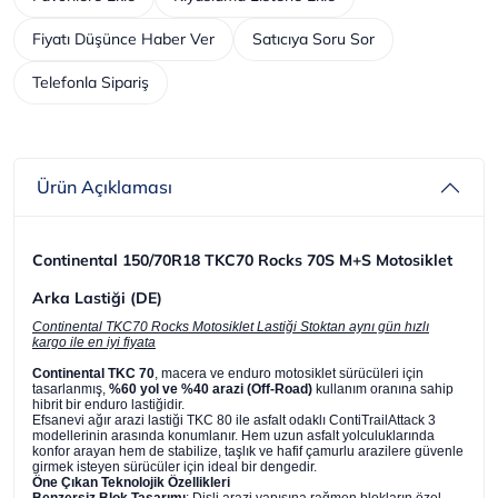
Fiyatı Düşünce Haber Ver
Satıcıya Soru Sor
Telefonla Sipariş
Ürün Açıklaması
Continental 150/70R18 TKC70 Rocks 70S M+S Motosiklet
Arka Lastiği (DE)
Continental TKC70 Rocks Motosiklet Lastiği Stoktan aynı gün hızlı
kargo ile en iyi fiyata
Continental TKC 70
, macera ve enduro motosiklet sürücüleri için
tasarlanmış,
%60 yol ve %40 arazi (Off-Road)
kullanım oranına sahip
hibrit bir enduro lastiğidir.
Efsanevi ağır arazi lastiği TKC 80 ile asfalt odaklı ContiTrailAttack 3
modellerinin arasında konumlanır. Hem uzun asfalt yolculuklarında
konfor arayan hem de stabilize, taşlık ve hafif çamurlu arazilere güvenle
girmek isteyen sürücüler için ideal bir dengedir.
Öne Çıkan Teknolojik Özellikleri
Benzersiz Blok Tasarımı
: Dişli arazi yapısına rağmen blokların özel