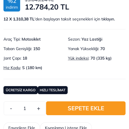
%2
12.784,20 TL
indirim
12 X 1.310,38 TL
'den başlayan taksit seçenekleri için
tıklayın.
Araç Tipi
:
Motosiklet
Sezon
:
Yaz Lastiği
Taban Genişliği
:
150
Yanak Yüksekliği
:
70
Jant Çapı
:
18
Yük indeksi
:
70 (335 kg)
Hız Kodu
:
S (180 km)
ÜCRETSİZ KARGO
HIZLI TESLİMAT
-
+
SEPETE EKLE
Favorilere Ekle
Kıyaslama Listene Ekle