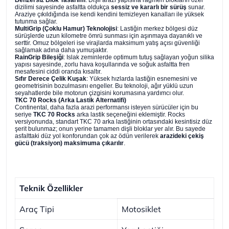
dizilimi sayesinde asfaltta oldukça
sessiz ve kararlı bir sürüş
sunar.
Araziye çıkıldığında ise kendi kendini temizleyen kanalları ile yüksek
tutunma sağlar.
MultiGrip (Çoklu Hamur) Teknolojisi
: Lastiğin merkez bölgesi düz
sürüşlerde uzun kilometre ömrü sunması için aşınmaya dayanıklı ve
serttir. Omuz bölgeleri ise virajlarda maksimum yatış açısı güvenliği
sağlamak adına daha yumuşaktır.
RainGrip Bileşiği
: Islak zeminlerde optimum tutuş sağlayan yoğun silika
yapısı sayesinde, zorlu hava koşullarında ve soğuk asfaltta fren
mesafesini ciddi oranda kısaltır.
Sıfır Derece Çelik Kuşak
: Yüksek hızlarda lastiğin esnemesini ve
geometrisinin bozulmasını engeller. Bu teknoloji, ağır yüklü uzun
seyahatlerde bile motorun çizgisini korumasına yardımcı olur.
TKC 70 Rocks (Arka Lastik Alternatifi)
Continental, daha fazla arazi performansı isteyen sürücüler için bu
seriye
TKC 70 Rocks
arka lastik seçeneğini eklemiştir. Rocks
versiyonunda, standart TKC 70 arka lastiğinin ortasındaki kesintisiz düz
şerit bulunmaz; onun yerine tamamen dişli bloklar yer alır. Bu sayede
asfalttaki düz yol konforundan çok az ödün verilerek
arazideki çekiş
gücü (traksiyon) maksimuma çıkarılır
.
Teknik Özellikler
Araç Tipi
Motosiklet