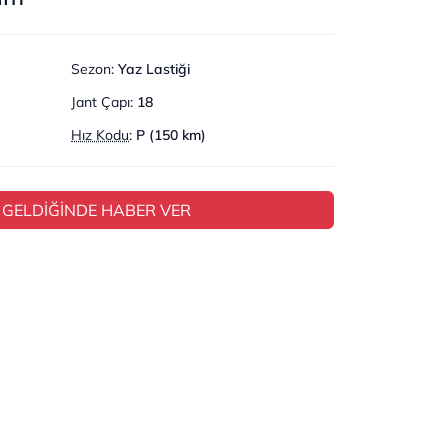
Sezon
:
Yaz Lastiği
Jant Çapı
:
18
Hız Kodu
:
P (150 km)
 GELDİĞİNDE HABER VER