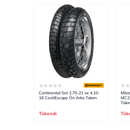
Continental Set 2.75-21 ve 4.10-
Mita
18 ContiEscape Ön Arka Takım
MC23
Takı
Tükendi
Tük