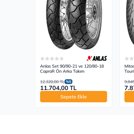
Anlas Set 90/90-21 ve 120/80-18
Mita
CapraR Ön Arka Takım
Tour
12.320,00 TL
9.84
%5
11.704,00 TL
7.8
Sepete Ekle