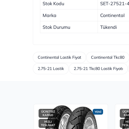
Stok Kodu
SET-27521-
Marka
Continental
Stok Durumu
Tükendi
Continental Lastik Fiyat
Continental Tkc80
2.75-21 Lastik
2.75-21 Tkc80 Lastik Fiyatı
ÜCRETSİZ
ÜCR
YENİ
KARGO
KA
HIZLI
HI
TESLİMAT
TES