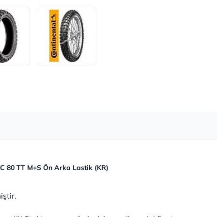
KC 80 TT M+S Ön Arka Lastik (KR)
ştir.