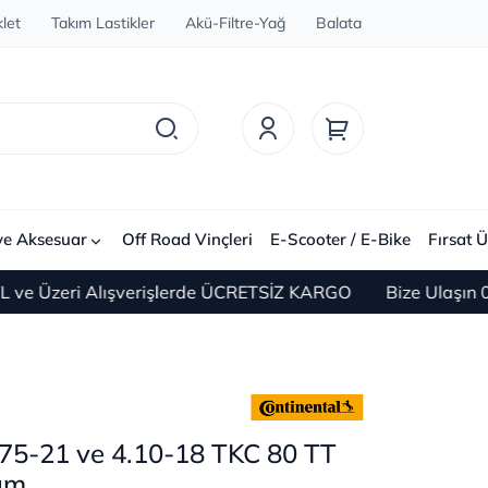
let
Takım Lastikler
Akü-Filtre-Yağ
Balata
ve Aksesuar
Off Road Vinçleri
E-Scooter / E-Bike
Fırsat Ü
ri Alışverişlerde ÜCRETSİZ KARGO
Bize Ulaşın 0(212) 4
.75-21 ve 4.10-18 TKC 80 TT
ım