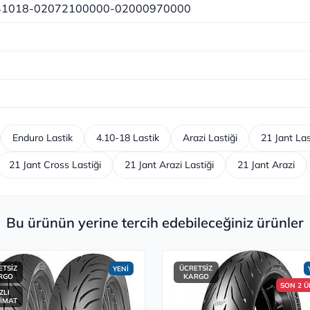
41018-02072100000-02000970000
Enduro Lastik
4.10-18 Lastik
Arazi Lastiği
21 Jant Las
21 Jant Cross Lastiği
21 Jant Arazi Lastiği
21 Jant Arazi
Bu ürünün yerine tercih edebileceğiniz ürünler
ETSİZ
ÜCRETSİZ
YENİ
RGO
KARGO
SON 2 
ZLI
LİMAT