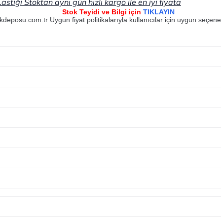
tiği Stoktan aynı gün hızlı kargo ile en iyi fiyata
Stok Teyidi ve Bilgi için
TIKLAYIN
kdeposu.com.tr Uygun fiyat politikalarıyla kullanıcılar için uygun seçen