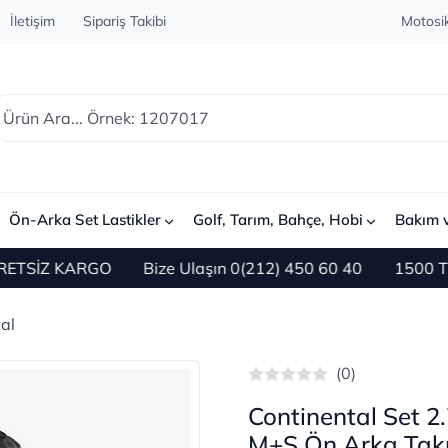
İletişim
Sipariş Takibi
Motosik
Ön-Arka Set Lastikler
Golf, Tarım, Bahçe, Hobi
Bakım 
 KARGO
Bize Ulaşın 0(212) 450 60 40
1500 TL ve Üze
al
(0)
Continental Set 2
M+S Ön Arka Tak