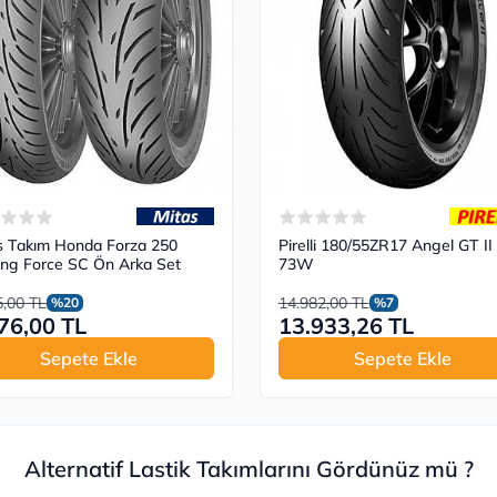
s Takım Honda Forza 250
Pirelli 180/55ZR17 Angel GT II
ing Force SC Ön Arka Set
73W
5,00 TL
14.982,00 TL
%20
%7
76,00 TL
13.933,26 TL
Sepete Ekle
Sepete Ekle
Alternatif Lastik Takımlarını Gördünüz mü ?