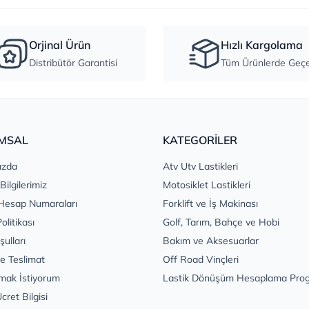
Orjinal Ürün
Hızlı Kargolama
Distribütör Garantisi
Tüm Ürünlerde Geçer
MSAL
KATEGORİLER
ızda
Atv Utv Lastikleri
 Bilgilerimiz
Motosiklet Lastikleri
Hesap Numaraları
Forklift ve İş Makinası
Politikası
Golf, Tarım, Bahçe ve Hobi
şulları
Bakım ve Aksesuarlar
e Teslimat
Off Road Vinçleri
mak İstiyorum
Lastik Dönüşüm Hesaplama Pro
cret Bilgisi