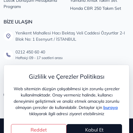
Lastik Dönüşüm Hesaplama
Yamaha Xmax Takım Set
Programı
Honda CBR 250 Takım Set
BİZE ULAŞIN
Yenikent Mahallesi Hacı Bektaş Veli Caddesi Özyurtlar 2-I
Blok No: 1 Esenyurt / İSTANBUL
0212 450 60 40
Haftaiçi 09 - 17 saatleri arası
info@lastikdeposu.com.tr
Gizlilik ve Çerezler Politikası
Tüm öneri ve şikayetleriniz için
Web sitemizin düzgün çalışabilmesi için zorunlu çerezler
kullanılmaktadır. Onay vermeniz halinde, kullanıcı
deneyimini geliştirmek ve analiz etmek amacıyla zorunlu
olmayan çerezler de kullanılabilir. Detaylar için
buraya
tıklayarak ilgili adresi ziyaret etebilirsiniz
Copyright © 2025
lastikdeposu
Reddet
Kabul Et