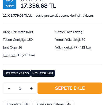
%2
17.356,68 TL
indirim
12 X 1.779,06 TL
'den başlayan taksit seçenekleri için
tıklayın.
Araç Tipi
:
Motosiklet
Sezon
:
Yaz Lastiği
Taban Genişliği
:
150
Yanak Yüksekliği
:
80
Jant Çapı
:
16
Yük indeksi
:
77 (412 kg)
Hız Kodu
:
H (210 km)
ÜCRETSİZ KARGO
HIZLI TESLİMAT
-
+
SEPETE EKLE
Favorilere Ekle
Kıyaslama Listene Ekle