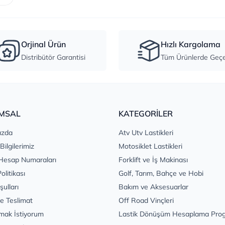
Orjinal Ürün
Hızlı Kargolama
Distribütör Garantisi
Tüm Ürünlerde Geçer
MSAL
KATEGORİLER
ızda
Atv Utv Lastikleri
 Bilgilerimiz
Motosiklet Lastikleri
Hesap Numaraları
Forklift ve İş Makinası
Politikası
Golf, Tarım, Bahçe ve Hobi
şulları
Bakım ve Aksesuarlar
e Teslimat
Off Road Vinçleri
mak İstiyorum
Lastik Dönüşüm Hesaplama Pro