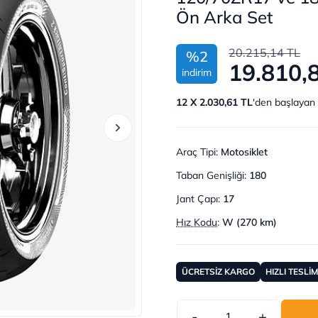
Ön Arka Set
20.215,14 TL
%2
19.810,
indirim
12 X 2.030,61 TL
'den başlayan 
Araç Tipi
:
Motosiklet
Taban Genişliği
:
180
Jant Çapı
:
17
Hız Kodu
:
W (270 km)
ÜCRETSİZ KARGO
HIZLI TESLİ
-
+