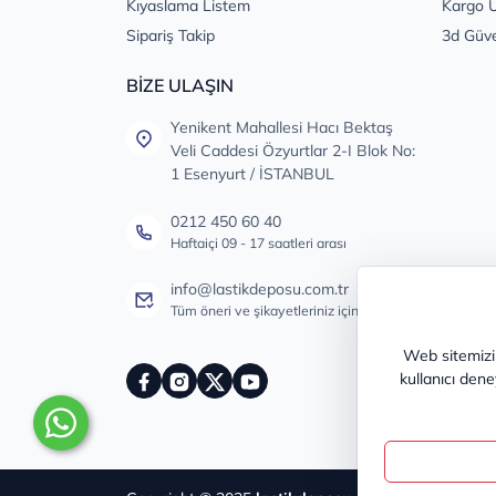
Kıyaslama Listem
Kargo Ü
Sipariş Takip
3d Güv
BİZE ULAŞIN
Yenikent Mahallesi Hacı Bektaş
Veli Caddesi Özyurtlar 2-I Blok No:
1 Esenyurt / İSTANBUL
0212 450 60 40
Haftaiçi 09 - 17 saatleri arası
info@lastikdeposu.com.tr
Tüm öneri ve şikayetleriniz için
Web sitemizin
kullanıcı dene