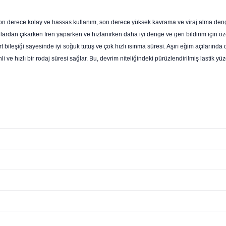
 Son derece kolay ve hassas kullanım, son derece yüksek kavrama ve viraj alma deng
jlardan çıkarken fren yaparken ve hızlanırken daha iyi denge ve geri bildirim için öz
" sırt bileşiği sayesinde iyi soğuk tutuş ve çok hızlı ısınma süresi. Aşırı eğim açılar
i ve hızlı bir rodaj süresi sağlar. Bu, devrim niteliğindeki pürüzlendirilmiş lastik y