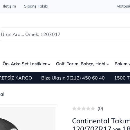
İletişim
Sipariş Takibi
Motosik
Ön-Arka Set Lastikler
Golf, Tarım, Bahçe, Hobi
Bakım 
İZ KARGO
Bize Ulaşın 0(212) 450 60 40
1500 TL ve Ü
al
(0)
Continental Tak
120/70ZR17 ve 18