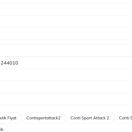
-244010
tik Fiyat
Contisportattack2
Conti Sport Attack 2
Conti S
ik