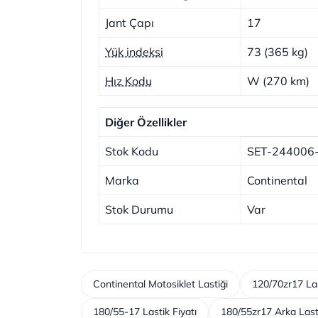
Jant Çapı
17
Yük indeksi
73 (365 kg)
Hız Kodu
W (270 km)
Diğer Özellikler
Stok Kodu
SET-244006
Marka
Continental
Stok Durumu
Var
Continental Motosiklet Lastiği
120/70zr17 Las
180/55-17 Lastik Fiyatı
180/55zr17 Arka Last