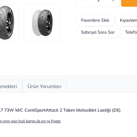
Favorilere Ekle
Kıyaslam
Satıcıya Soru Sor
Telefo
enekleri
Ürün Yorumları
 73W M/C ContiSportAttack 2 Takım Motosiklet Lastiği (DE)
aynı gün hızlı kargo ile en iyi fiyata