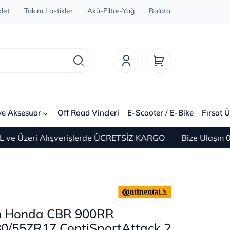
let
Takım Lastikler
Akü-Filtre-Yağ
Balata
ve Aksesuar
Off Road Vinçleri
E-Scooter / E-Bike
Fırsat Ü
zeri Alışverişlerde ÜCRETSİZ KARGO
Bize Ulaşın 0(212)
ım Honda CBR 900RR
0/55ZR17 ContiSportAttack 2