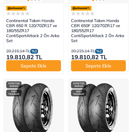
Continental Takım Honda
Continental Takım Honda
CBR 650 R 120/70ZR17 ve
CBR 650F 120/70ZR17 ve
180/55ZR17
180/55ZR17
ContiSportAttack 2 Ön Arka
ContiSportAttack 2 Ön Arka
Set
Set
20.215,14 TL
20.215,14 TL
%2
%2
19.810,82 TL
19.810,82 TL
Sepete Ekle
Sepete Ekle
ÜCRETSİZ
ÜCRETSİZ
KARGO
KARGO
HIZLI
HIZLI
TESLİMAT
TESLİMAT