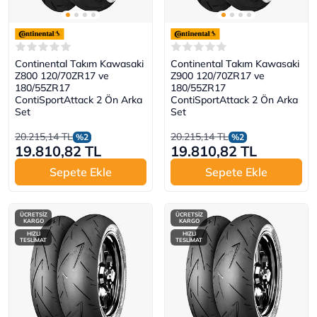
Continental Takım Kawasaki
Continental Takım Kawasaki
Z800 120/70ZR17 ve
Z900 120/70ZR17 ve
180/55ZR17
180/55ZR17
ContiSportAttack 2 Ön Arka
ContiSportAttack 2 Ön Arka
Set
Set
20.215,14 TL
20.215,14 TL
%2
%2
19.810,82 TL
19.810,82 TL
Sepete Ekle
Sepete Ekle
ÜCRETSİZ
ÜCRETSİZ
KARGO
KARGO
HIZLI
HIZLI
TESLİMAT
TESLİMAT