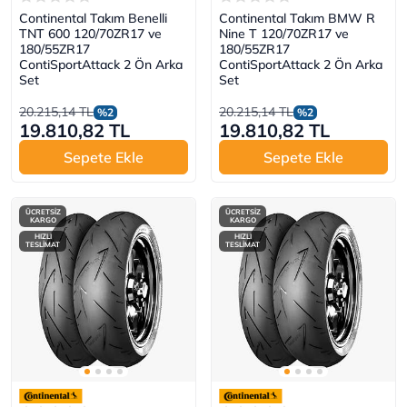
Continental Takım Benelli
Continental Takım BMW R
TNT 600 120/70ZR17 ve
Nine T 120/70ZR17 ve
180/55ZR17
180/55ZR17
ContiSportAttack 2 Ön Arka
ContiSportAttack 2 Ön Arka
Set
Set
20.215,14 TL
20.215,14 TL
%2
%2
19.810,82 TL
19.810,82 TL
Sepete Ekle
Sepete Ekle
ÜCRETSİZ
ÜCRETSİZ
KARGO
KARGO
HIZLI
HIZLI
TESLİMAT
TESLİMAT