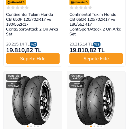
Continental Takım Honda
Continental Takım Honda
CB 650F 120/70ZR17 ve
CB 650R 120/70ZR17 ve
180/55ZR17
180/55ZR17
ContiSportAttack 2 Ön Arka
ContiSportAttack 2 Ön Arka
Set
Set
20.215,14 TL
20.215,14 TL
%2
%2
19.810,82 TL
19.810,82 TL
Sepete Ekle
Sepete Ekle
ÜCRETSİZ
ÜCRETSİZ
KARGO
KARGO
HIZLI
HIZLI
TESLİMAT
TESLİMAT