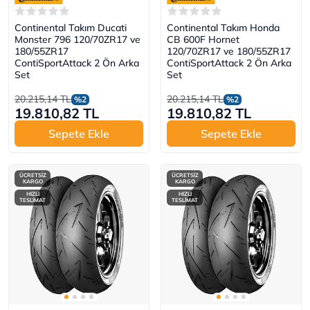
Continental Takım Ducati
Continental Takım Honda
Monster 796 120/70ZR17 ve
CB 600F Hornet
180/55ZR17
120/70ZR17 ve 180/55ZR17
ContiSportAttack 2 Ön Arka
ContiSportAttack 2 Ön Arka
Set
Set
20.215,14 TL
20.215,14 TL
%2
%2
19.810,82 TL
19.810,82 TL
Sepete Ekle
Sepete Ekle
ÜCRETSİZ
ÜCRETSİZ
KARGO
KARGO
HIZLI
HIZLI
TESLİMAT
TESLİMAT