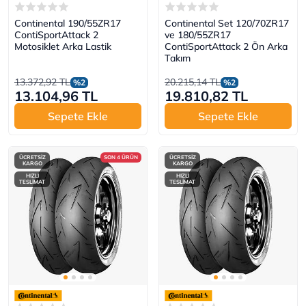
Continental 190/55ZR17
Continental Set 120/70ZR17
ContiSportAttack 2
ve 180/55ZR17
Motosiklet Arka Lastik
ContiSportAttack 2 Ön Arka
Takım
13.372,92 TL
20.215,14 TL
%2
%2
13.104,96 TL
19.810,82 TL
Sepete Ekle
Sepete Ekle
ÜCRETSİZ
SON 4 ÜRÜN
ÜCRETSİZ
KARGO
KARGO
HIZLI
HIZLI
TESLİMAT
TESLİMAT