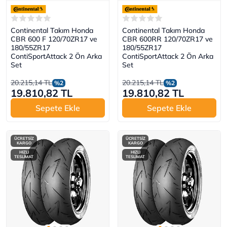
Continental Takım Honda
Continental Takım Honda
CBR 600 F 120/70ZR17 ve
CBR 600RR 120/70ZR17 ve
180/55ZR17
180/55ZR17
ContiSportAttack 2 Ön Arka
ContiSportAttack 2 Ön Arka
Set
Set
20.215,14 TL
20.215,14 TL
%2
%2
19.810,82 TL
19.810,82 TL
Sepete Ekle
Sepete Ekle
ÜCRETSİZ
ÜCRETSİZ
KARGO
KARGO
HIZLI
HIZLI
TESLİMAT
TESLİMAT