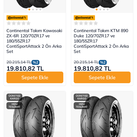
Continental Takım Kawasaki
Continental Takım KTM 890
ZX-6R 120/70ZR17 ve
Duke 120/70ZR17 ve
180/55ZR17
180/55ZR17
ContiSportAttack 2 Ön Arka
ContiSportAttack 2 Ön Arka
Set
Set
20.215,14 TL
20.215,14 TL
%2
%2
19.810,82 TL
19.810,82 TL
Sepete Ekle
Sepete Ekle
ÜCRETSİZ
ÜCRETSİZ
KARGO
KARGO
HIZLI
HIZLI
TESLİMAT
TESLİMAT