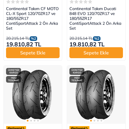
Continental Takım CF MOTO
Continental Takım Ducati
CL-X Sport 120/70ZR17 ve
848 EVO 120/70ZR17 ve
180/55ZR17
180/55ZR17
ContiSportAttack 2 Ön Arka
ContiSportAttack 2 Ön Arka
Set
Set
20.215,14 TL
20.215,14 TL
%2
%2
19.810,82 TL
19.810,82 TL
Sepete Ekle
Sepete Ekle
ÜCRETSİZ
ÜCRETSİZ
KARGO
KARGO
HIZLI
HIZLI
TESLİMAT
TESLİMAT