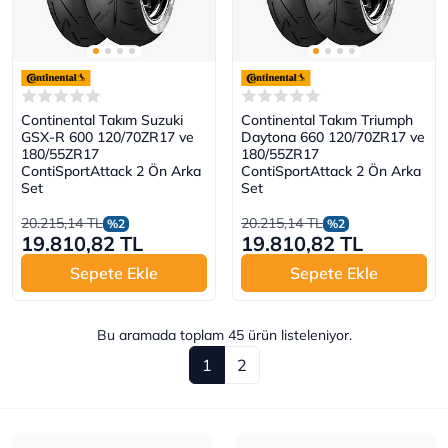
Continental Takım Suzuki
Continental Takım Triumph
GSX-R 600 120/70ZR17 ve
Daytona 660 120/70ZR17 ve
180/55ZR17
180/55ZR17
ContiSportAttack 2 Ön Arka
ContiSportAttack 2 Ön Arka
Set
Set
20.215,14 TL
20.215,14 TL
%2
%2
19.810,82 TL
19.810,82 TL
Sepete Ekle
Sepete Ekle
Bu aramada toplam
45
ürün listeleniyor.
1
2