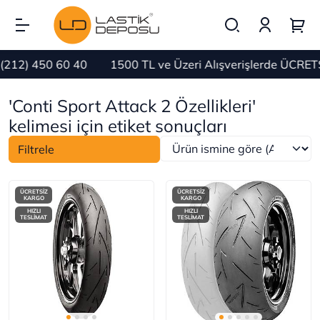
450 60 40
1500 TL ve Üzeri Alışverişlerde ÜCRETSİZ K
'Conti Sport Attack 2 Özellikleri'
kelimesi için etiket sonuçları
Filtrele
ÜCRETSİZ
ÜCRETSİZ
KARGO
KARGO
HIZLI
HIZLI
TESLİMAT
TESLİMAT