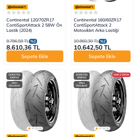
Continental 120/70ZR17
Continental 160/60ZR17
ContiSportAttack 2 58W Ön
ContiSportAttack 2
Lastik (2024)
Motosiklet Arka Lastiği
8.786,58 TL
10.860,30 TL
%2
%2
8.610,36 TL
10.642,50 TL
Sepete Ekle
Sepete Ekle
ÜCRETSİZ
ÜCRETSİZ
SON 3 ÜRÜN
KARGO
KARGO
HIZLI
HIZLI
TESLİMAT
TESLİMAT