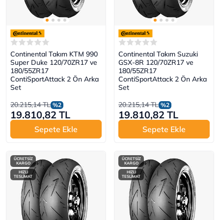
Continental Takım KTM 990
Continental Takım Suzuki
Super Duke 120/70ZR17 ve
GSX-8R 120/70ZR17 ve
180/55ZR17
180/55ZR17
ContiSportAttack 2 Ön Arka
ContiSportAttack 2 Ön Arka
Set
Set
20.215,14 TL
20.215,14 TL
%2
%2
19.810,82 TL
19.810,82 TL
Sepete Ekle
Sepete Ekle
ÜCRETSİZ
ÜCRETSİZ
KARGO
KARGO
HIZLI
HIZLI
TESLİMAT
TESLİMAT