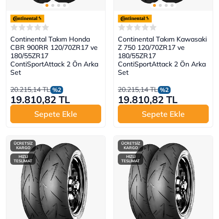
Continental Takım Honda
Continental Takım Kawasaki
CBR 900RR 120/70ZR17 ve
Z 750 120/70ZR17 ve
180/55ZR17
180/55ZR17
ContiSportAttack 2 Ön Arka
ContiSportAttack 2 Ön Arka
Set
Set
20.215,14 TL
20.215,14 TL
%2
%2
19.810,82 TL
19.810,82 TL
Sepete Ekle
Sepete Ekle
ÜCRETSİZ
ÜCRETSİZ
KARGO
KARGO
HIZLI
HIZLI
TESLİMAT
TESLİMAT