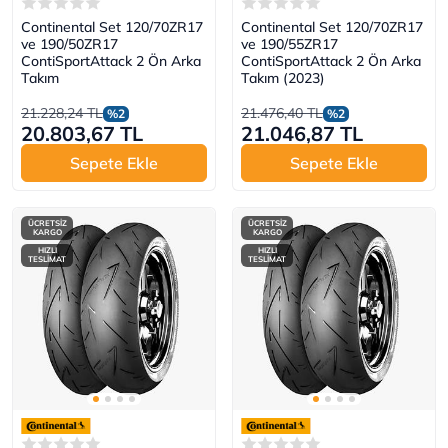
Continental Set 120/70ZR17
Continental Set 120/70ZR17
ve 190/50ZR17
ve 190/55ZR17
ContiSportAttack 2 Ön Arka
ContiSportAttack 2 Ön Arka
Takım
Takım (2023)
21.228,24 TL
21.476,40 TL
%2
%2
20.803,67 TL
21.046,87 TL
Sepete Ekle
Sepete Ekle
ÜCRETSİZ
ÜCRETSİZ
KARGO
KARGO
HIZLI
HIZLI
TESLİMAT
TESLİMAT