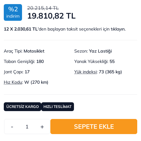
20.215,14 TL
%2
19.810,82 TL
indirim
12 X 2.030,61 TL
'den başlayan taksit seçenekleri için
tıklayın.
Araç Tipi
:
Motosiklet
Sezon
:
Yaz Lastiği
Taban Genişliği
:
180
Yanak Yüksekliği
:
55
Jant Çapı
:
17
Yük indeksi
:
73 (365 kg)
Hız Kodu
:
W (270 km)
ÜCRETSİZ KARGO
HIZLI TESLİMAT
-
+
SEPETE EKLE