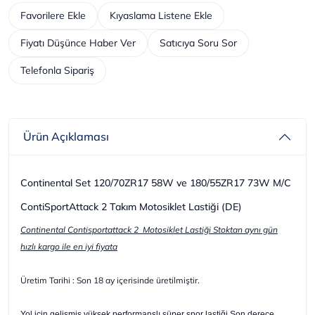
Favorilere Ekle
Kıyaslama Listene Ekle
Fiyatı Düşünce Haber Ver
Satıcıya Soru Sor
Telefonla Sipariş
Ürün Açıklaması
Continental Set 120/70ZR17 58W ve 180/55ZR17 73W M/C
ContiSportAttack 2 Takım Motosiklet Lastiği (DE)
Continental Contisportattack 2 Motosiklet Lastiği Stoktan aynı gün
hızlı kargo ile en iyi fiyata
Üretim Tarihi : Son 18 ay içerisinde üretilmiştir.
Yol için gelişmiş yüksek performanslı süper spor lastiği Son derece