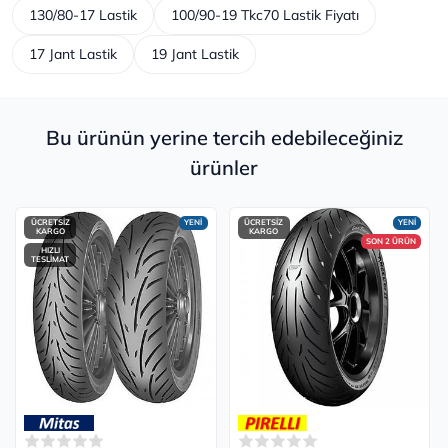
130/80-17 Lastik
100/90-19 Tkc70 Lastik Fiyatı
17 Jant Lastik
19 Jant Lastik
Bu ürünün yerine tercih edebileceğiniz
ürünler
ÜCRETSİZ
YENİ
ÜCRETSİZ
YENİ
KARGO
KARGO
SON 2 ÜRÜN
HIZLI
TESLİMAT