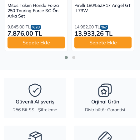
Mitas Takım Honda Forza
Pirelli 180/55ZR17 Angel GT
250 Touring Force SC Ön
II 73W
Arka Set
9.845,00 TL
14.982,00 TL
%20
%7
7.876,00 TL
13.933,26 TL
Sepete Ekle
Sepete Ekle
Güvenli Alışveriş
Orjinal Ürün
256 Bit SSL Şifreleme
Distribütör Garantisi