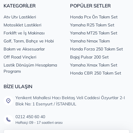
KATEGORİLER
POPÜLER SETLER
Atv Utv Lastikleri
Honda Pcx Ön Takım Set
Motosiklet Lastikleri
Yamaha R25 Takım Set
Forklift ve İş Makinası
Yamaha MT25 Takım Set
Golf, Tarım, Bahçe ve Hobi
Yamaha Nmax Takım
Bakım ve Aksesuarlar
Honda Forza 250 Takım Set
Off Road Vinçleri
Bajaj Pulsar 200 Set
Lastik Dönüşüm Hesaplama
Yamaha Xmax Takım Set
Programı
Honda CBR 250 Takım Set
BİZE ULAŞIN
Yenikent Mahallesi Hacı Bektaş Veli Caddesi Özyurtlar 2-I
Blok No: 1 Esenyurt / İSTANBUL
0212 450 60 40
Haftaiçi 09 - 17 saatleri arası