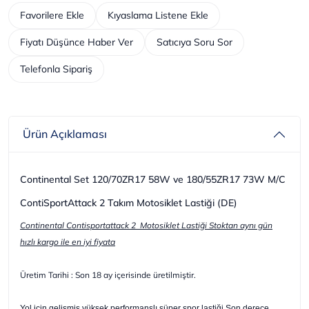
Favorilere Ekle
Kıyaslama Listene Ekle
Fiyatı Düşünce Haber Ver
Satıcıya Soru Sor
Telefonla Sipariş
Ürün Açıklaması
Continental Set 120/70ZR17 58W ve 180/55ZR17 73W M/C
ContiSportAttack 2 Takım Motosiklet Lastiği (DE)
Continental Contisportattack 2 Motosiklet Lastiği Stoktan aynı gün
hızlı kargo ile en iyi fiyata
Üretim Tarihi : Son 18 ay içerisinde üretilmiştir.
Yol için gelişmiş yüksek performanslı süper spor lastiği Son derece