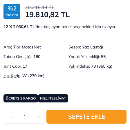
20.215,14 TL
%2
19.810,82 TL
indirim
12 X 2.030,61 TL
'den başlayan taksit seçenekleri için
tıklayın.
Araç Tipi
:
Motosiklet
Sezon
:
Yaz Lastiği
Taban Genişliği
:
180
Yanak Yüksekliği
:
55
Jant Çapı
:
17
Yük indeksi
:
73 (365 kg)
Hız Kodu
:
W (270 km)
ÜCRETSİZ KARGO
HIZLI TESLİMAT
-
+
SEPETE EKLE