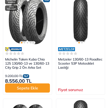
ÜCRETSİZ
YENİ
KARGO
HIZLI
TESLİMAT
Michelin Takım Kuba Chia
Metzeler 130/60-13 Roadtec
125 130/60-13 ve 130/60-13
Scooter 53P Motosiklet
City Grip 2 Ön Arka Set
Lastiği
9.200,00 TL
%7
8.556,00 TL
Sepete Ekle
Fiyat sorunuz