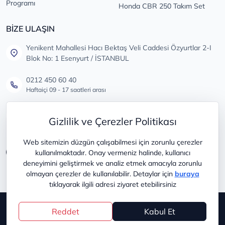
Programı
Honda CBR 250 Takım Set
BİZE ULAŞIN
Yenikent Mahallesi Hacı Bektaş Veli Caddesi Özyurtlar 2-I
Blok No: 1 Esenyurt / İSTANBUL
0212 450 60 40
Haftaiçi 09 - 17 saatleri arası
info@lastikdeposu.com.tr
Gizlilik ve Çerezler Politikası
Tüm öneri ve şikayetleriniz için
Web sitemizin düzgün çalışabilmesi için zorunlu çerezler
kullanılmaktadır. Onay vermeniz halinde, kullanıcı
deneyimini geliştirmek ve analiz etmek amacıyla zorunlu
olmayan çerezler de kullanılabilir. Detaylar için
buraya
tıklayarak ilgili adresi ziyaret etebilirsiniz
Copyright © 2025
lastikdeposu
Reddet
Kabul Et
®
PlatinMarket
E-Ticaret Sistemi
İle Hazırlanmıştır.