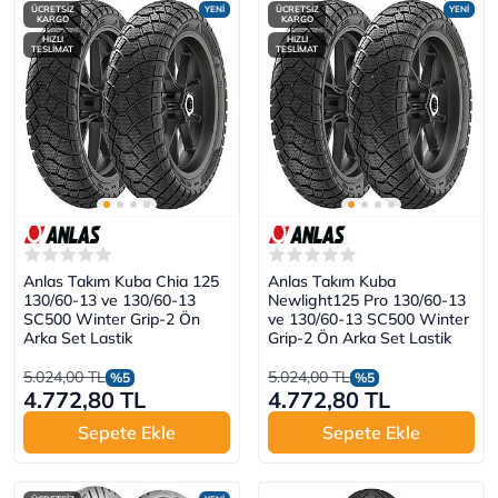
ÜCRETSİZ
YENİ
ÜCRETSİZ
YENİ
KARGO
KARGO
HIZLI
HIZLI
TESLİMAT
TESLİMAT
Anlas Takım Kuba Chia 125
Anlas Takım Kuba
130/60-13 ve 130/60-13
Newlight125 Pro 130/60-13
SC500 Winter Grip-2 Ön
ve 130/60-13 SC500 Winter
Arka Set Lastik
Grip-2 Ön Arka Set Lastik
5.024,00 TL
5.024,00 TL
%5
%5
4.772,80 TL
4.772,80 TL
Sepete Ekle
Sepete Ekle