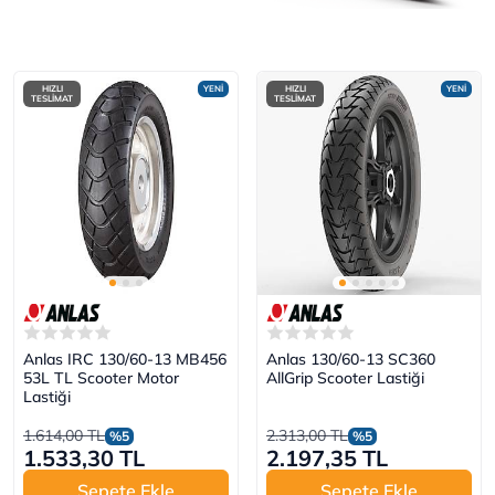
HIZLI
YENİ
HIZLI
YENİ
TESLİMAT
TESLİMAT
Anlas IRC 130/60-13 MB456
Anlas 130/60-13 SC360
53L TL Scooter Motor
AllGrip Scooter Lastiği
Lastiği
1.614,00 TL
2.313,00 TL
%5
%5
1.533,30 TL
2.197,35 TL
Sepete Ekle
Sepete Ekle