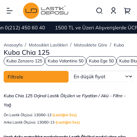
(212) 450 60 40
1500 TL ve Üzeri Alışverişlerde ÜCRE
Anasayfa
Motosiklet Lastikleri
Motosiklete Göre
Kuba
Kuba Chia 125
Kuba Zenzero 125
Kuba Valantino 50
Kuba Ege 50
Kuba Blu
Filtrele
Kuba Chia 125 Orjinal Lastik Ölçüleri ve Fiyatları / Akü - Filtre -
Yağ
Ön Lastik Ölçüsü: 130/60-13
(Lastiğini Seç)
Arka Lastik Ölçüsü: 130/60-13
(Lastiğini Seç)
Uzak doğu motosiklet markalarında Lastik Ölçüleri model yılına göre