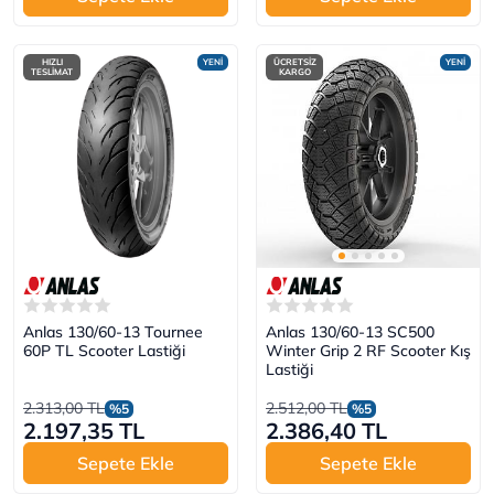
HIZLI
YENİ
ÜCRETSİZ
YENİ
TESLİMAT
KARGO
Anlas 130/60-13 Tournee
Anlas 130/60-13 SC500
60P TL Scooter Lastiği
Winter Grip 2 RF Scooter Kış
Lastiği
2.313,00 TL
2.512,00 TL
%5
%5
2.197,35 TL
2.386,40 TL
Sepete Ekle
Sepete Ekle