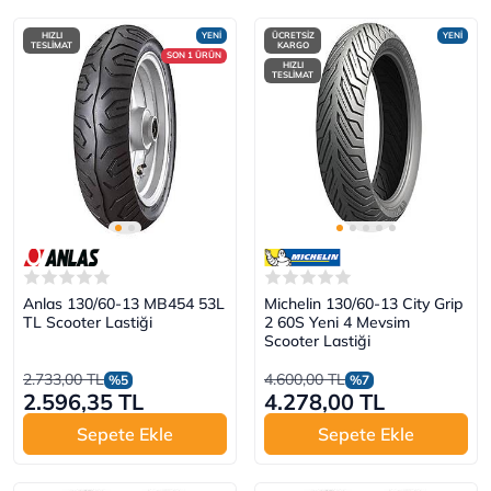
HIZLI
YENİ
ÜCRETSİZ
YENİ
TESLİMAT
KARGO
SON 1 ÜRÜN
HIZLI
TESLİMAT
Anlas 130/60-13 MB454 53L
Michelin 130/60-13 City Grip
TL Scooter Lastiği
2 60S Yeni 4 Mevsim
Scooter Lastiği
2.733,00 TL
4.600,00 TL
%5
%7
2.596,35 TL
4.278,00 TL
Sepete Ekle
Sepete Ekle