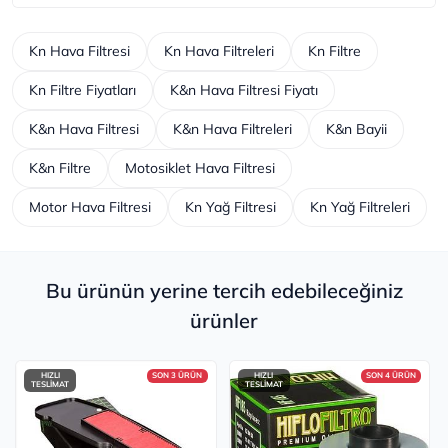
Kn Hava Filtresi
Kn Hava Filtreleri
Kn Filtre
Kn Filtre Fiyatları
K&n Hava Filtresi Fiyatı
K&n Hava Filtresi
K&n Hava Filtreleri
K&n Bayii
K&n Filtre
Motosiklet Hava Filtresi
Motor Hava Filtresi
Kn Yağ Filtresi
Kn Yağ Filtreleri
Bu ürünün yerine tercih edebileceğiniz
ürünler
HIZLI
SON 3 ÜRÜN
HIZLI
SON 4 ÜRÜN
TESLİMAT
TESLİMAT