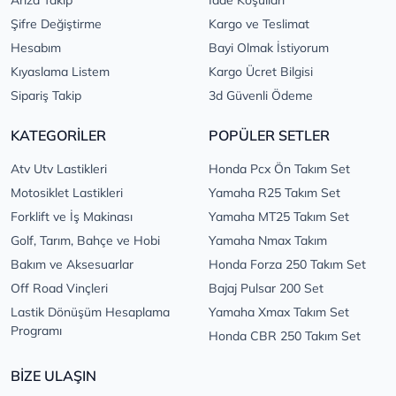
Arıza Takip
İade Koşulları
Şifre Değiştirme
Kargo ve Teslimat
Hesabım
Bayi Olmak İstiyorum
Kıyaslama Listem
Kargo Ücret Bilgisi
Sipariş Takip
3d Güvenli Ödeme
KATEGORİLER
POPÜLER SETLER
Atv Utv Lastikleri
Honda Pcx Ön Takım Set
Motosiklet Lastikleri
Yamaha R25 Takım Set
Forklift ve İş Makinası
Yamaha MT25 Takım Set
Golf, Tarım, Bahçe ve Hobi
Yamaha Nmax Takım
Bakım ve Aksesuarlar
Honda Forza 250 Takım Set
Off Road Vinçleri
Bajaj Pulsar 200 Set
Lastik Dönüşüm Hesaplama
Yamaha Xmax Takım Set
Programı
Honda CBR 250 Takım Set
BİZE ULAŞIN