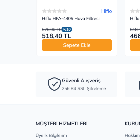
Hiflo
Hiflo HFA-4405 Hava Filtresi
Hiflo
576,00 TL
518,
%10
518,40 TL
466
Sepete Ekle
Güvenli Alışveriş
256 Bit SSL Şifreleme
MÜŞTERİ HİZMETLERİ
KURU
Üyelik Bilgilerim
Hakkım