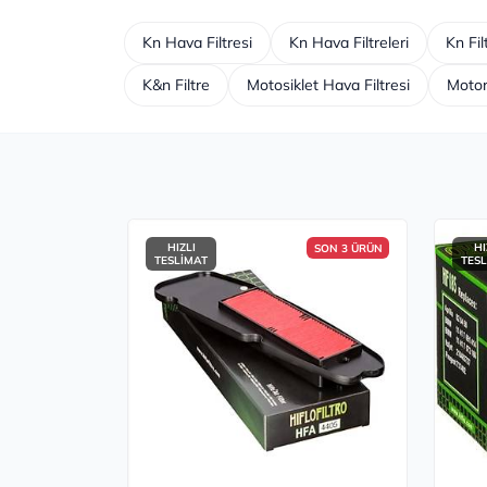
Kn Hava Filtresi
Kn Hava Filtreleri
Kn Fil
K&n Filtre
Motosiklet Hava Filtresi
Motor
HIZLI
HI
SON 3 ÜRÜN
TESLİMAT
TES