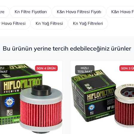
tre
Kn Filtre Fiyatları
K&n Hava Filtresi Fiyatı
K&n Hava Fi
 Hava Filtresi
Kn Yağ Filtresi
Kn Yağ Filtreleri
Bu ürünün yerine tercih edebileceğiniz ürünler
ZLI
HIZLI
SON 4 ÜRÜN
SON 3 
LİMAT
TESLİMAT