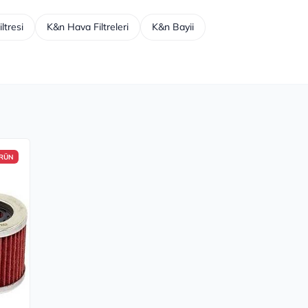
ltresi
K&n Hava Filtreleri
K&n Bayii
ÜRÜN