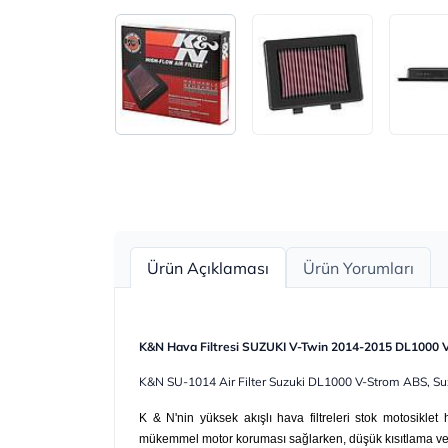
Ürün Açıklaması
Ürün Yorumları
K&N Hava Filtresi SUZUKI V-Twin 2014-2015 DL1000
K&N SU-1014 Air Filter Suzuki DL1000 V-Strom ABS, S
K & N'nin yüksek akışlı hava filtreleri stok motosiklet h
mükemmel motor koruması sağlarken, düşük kısıtlama ve 