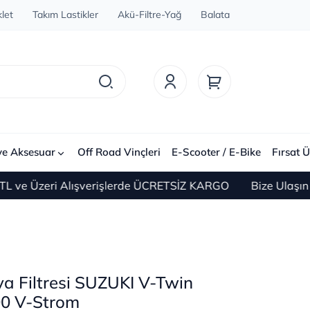
let
Takım Lastikler
Akü-Filtre-Yağ
Balata
ve Aksesuar
Off Road Vinçleri
E-Scooter / E-Bike
Fırsat Ü
zeri Alışverişlerde ÜCRETSİZ KARGO
Bize Ulaşın 0(212)
 Filtresi SUZUKI V-Twin
0 V-Strom