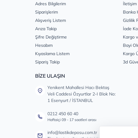
Adres Bilgilerim
İletişim
Siparişlerim
Banka 
Alışveriş Listem
Gizlilik 
Arıza Takip
İade Ko
Şifre Değiştirme
Kargo v
Hesabım
Bayi Ol
Kıyaslama Listem
Kargo Ü
Sipariş Takip
3d Güv
BİZE ULAŞIN
Yenikent Mahallesi Hacı Bektaş
Veli Caddesi Özyurtlar 2-I Blok No:
1 Esenyurt / İSTANBUL
0212 450 60 40
Haftaiçi 09 - 17 saatleri arası
info@lastikdeposu.com.tr