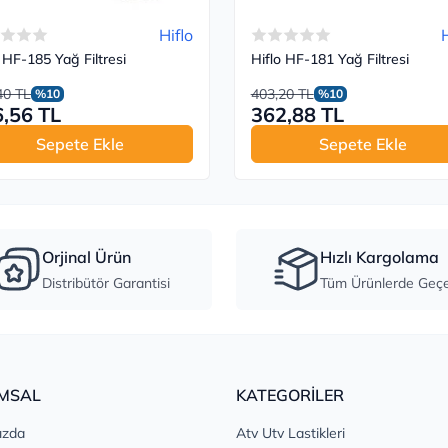
Hiflo
H
 HF-185 Yağ Filtresi
Hiflo HF-181 Yağ Filtresi
40 TL
403,20 TL
%10
%10
,56 TL
362,88 TL
Sepete Ekle
Sepete Ekle
Orjinal Ürün
Hızlı Kargolama
Distribütör Garantisi
Tüm Ürünlerde Geçer
MSAL
KATEGORİLER
ızda
Atv Utv Lastikleri