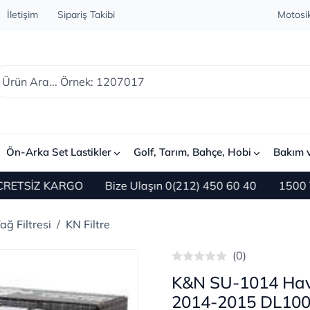
İletişim
Sipariş Takibi
Motosik
Ön-Arka Set Lastikler
Golf, Tarım, Bahçe, Hobi
Bakım 
İZ KARGO
Bize Ulaşın 0(212) 450 60 40
1500 TL ve Ü
ğ Filtresi
KN Filtre
(0)
K&N SU-1014 Hava
2014-2015 DL100