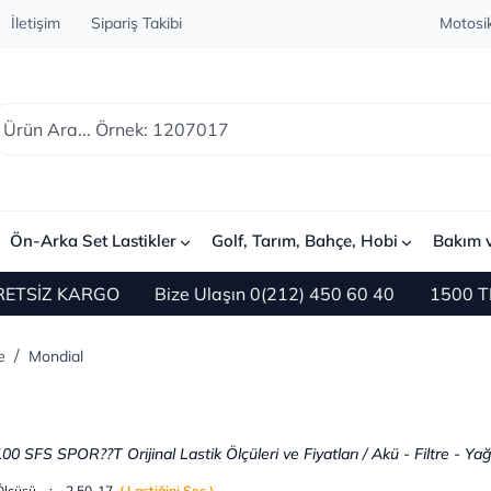
İletişim
Sipariş Takibi
Motosik
Ön-Arka Set Lastikler
Golf, Tarım, Bahçe, Hobi
Bakım 
KARGO
Bize Ulaşın 0(212) 450 60 40
1500 TL ve Üzeri
e
Mondial
00 SFS SPOR??T Orijinal Lastik Ölçüleri ve Fiyatları / Akü - Filtre - Ya
 Ölçüsü : 2.50-17
( Lastiğini Seç
)