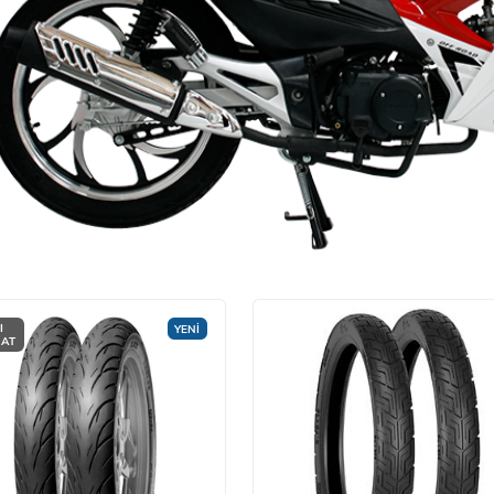
I
YENİ
MAT