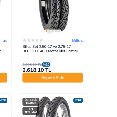
illas
Billas
Billas Set 2.50-17 ve 2.75-17
ği
BL035 TL 4PR Motosiklet Lastiği
2.908,99 TL
%10
2.618,10 TL
Sepete Ekle
ÜCRETSİZ
YENİ
YENİ
KARGO
HIZLI
TESLİMAT