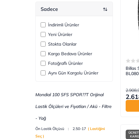
Sadece
İndirimli Ürünler
Yeni Ürünler
Stokta Olanlar
Kargo Bedava Ürünler
Fotoğraflı Ürünler
Billas
Aynı Gün Kargolu Ürünler
BL080 
2.908,
Mondial 100 SFS SPOR??T Orijinal
2.61
Lastik Ölçüleri ve Fiyatları / Akü - Filtre
- Yağ
Ön Lastik Ölçüsü : 2.50-17
( Lastiğini
ÜCRET
Seç
)
KAR