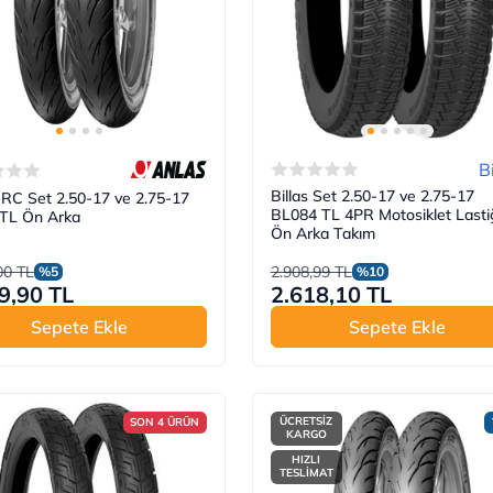
B
Billas Set 2.50-17 ve 2.75-17
IRC Set 2.50-17 ve 2.75-17
BL084 TL 4PR Motosiklet Lasti
TL Ön Arka
Ön Arka Takım
00 TL
2.908,99 TL
%5
%10
9,90 TL
2.618,10 TL
Sepete Ekle
Sepete Ekle
ÜCRETSİZ
SON 4 ÜRÜN
KARGO
HIZLI
TESLİMAT