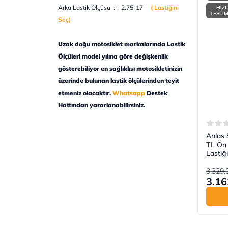
Arka Lastik Ölçüsü : 2.75-17
( Lastiğini
HIZL
TESLİ
Seç
)
Uzak doğu motosiklet markalarında Lastik
Ölçüleri model yılına göre değişkenlik
gösterebiliyor en sağlıklısı motosikletinizin
üzerinde bulunan lastik ölçülerinden teyit
etmeniz olacaktır.
Whatsapp
Destek
Hattından yararlanabilirsiniz.
Anlas 
TL Ön 
Lastiği
3.329,
3.16