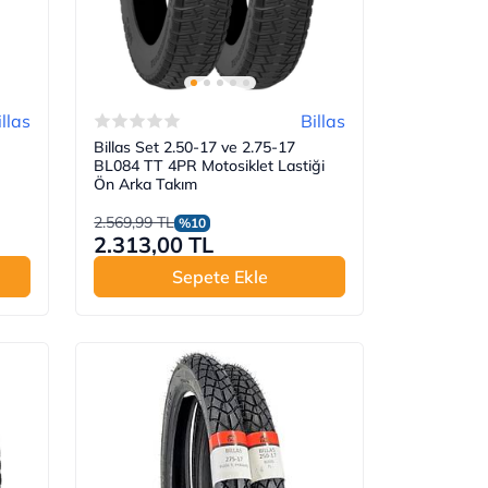
illas
Billas
Billas Set 2.50-17 ve 2.75-17
BL084 TT 4PR Motosiklet Lastiği
Ön Arka Takım
2.569,99 TL
%10
2.313,00 TL
Sepete Ekle