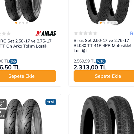
B
Billas Set 2.50-17 ve 2.75-17
IRC Set 2.50-17 ve 2.75-17
BL080 TT 41P 4PR Motosiklet
TT Ön Arka Takım Lastik
Lastiği
00 TL
2.569,99 TL
%5
%10
6,50 TL
2.313,00 TL
Sepete Ekle
Sepete Ekle
SİZ
YENİ
GO
I
MAT