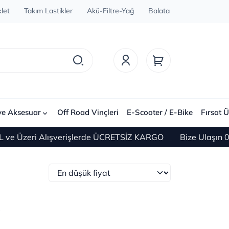
let
Takım Lastikler
Akü-Filtre-Yağ
Balata
ve Aksesuar
Off Road Vinçleri
E-Scooter / E-Bike
Fırsat Ü
 Alışverişlerde ÜCRETSİZ KARGO
Bize Ulaşın 0(212) 450
ğ