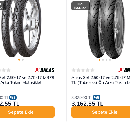
I
HIZLI
MAT
TESLİMAT
Set 2.50-17 ve 2.75-17 MB79
Anlas Set 2.50-17 ve 2.75-17 
Arka Takım Motosiklet
TL (Tubeless) Ön Arka Takım L
00 TL
3.329,00 TL
%5
%5
2,55 TL
3.162,55 TL
Sepete Ekle
Sepete Ekle