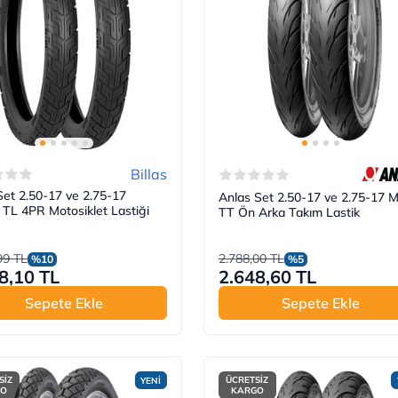
Billas
 Set 2.50-17 ve 2.75-17
Anlas Set 2.50-17 ve 2.75-17 
TL 4PR Motosiklet Lastiği
TT Ön Arka Takım Lastik
99 TL
2.788,00 TL
%10
%5
8,10 TL
2.648,60 TL
Sepete Ekle
Sepete Ekle
SİZ
ÜCRETSİZ
YENİ
GO
KARGO