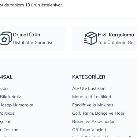
oride toplam
13
ürün listeleniyor.
Orjinal Ürün
Hızlı Kargolama
Distribütör Garantisi
Tüm Ürünlerde Geçer
MSAL
KATEGORİLER
ızda
Atv Utv Lastikleri
 Bilgilerimiz
Motosiklet Lastikleri
Hesap Numaraları
Forklift ve İş Makinası
Politikası
Golf, Tarım, Bahçe ve Hobi
şulları
Bakım ve Aksesuarlar
e Teslimat
Off Road Vinçleri