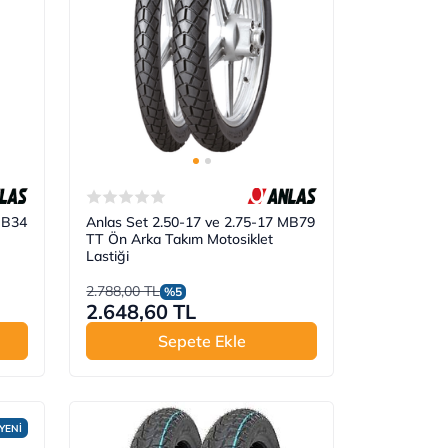
MB34
Anlas Set 2.50-17 ve 2.75-17 MB79
TT Ön Arka Takım Motosiklet
Lastiği
2.788,00 TL
%5
2.648,60 TL
Sepete Ekle
YENİ