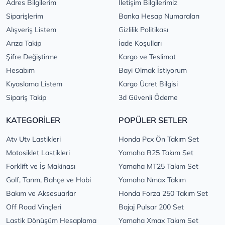
Adres Bilgilerim
İletişim Bilgilerimiz
Siparişlerim
Banka Hesap Numaraları
Alışveriş Listem
Gizlilik Politikası
Arıza Takip
İade Koşulları
Şifre Değiştirme
Kargo ve Teslimat
Hesabım
Bayi Olmak İstiyorum
Kıyaslama Listem
Kargo Ücret Bilgisi
Sipariş Takip
3d Güvenli Ödeme
KATEGORİLER
POPÜLER SETLER
Atv Utv Lastikleri
Honda Pcx Ön Takım Set
Motosiklet Lastikleri
Yamaha R25 Takım Set
Forklift ve İş Makinası
Yamaha MT25 Takım Set
Golf, Tarım, Bahçe ve Hobi
Yamaha Nmax Takım
Bakım ve Aksesuarlar
Honda Forza 250 Takım Set
Off Road Vinçleri
Bajaj Pulsar 200 Set
Lastik Dönüşüm Hesaplama
Yamaha Xmax Takım Set