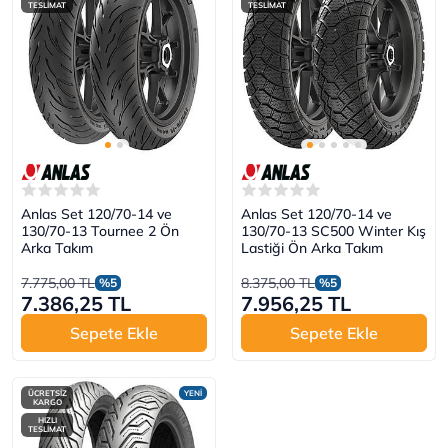
TESLİMAT
TESLİMAT
Anlas Set 120/70-14 ve
Anlas Set 120/70-14 ve
130/70-13 Tournee 2 Ön
130/70-13 SC500 Winter Kış
Arka Takım
Lastiği Ön Arka Takım
7.775,00 TL
8.375,00 TL
%5
%5
7.386,25 TL
7.956,25 TL
Sepete Ekle
Sepete Ekle
ÜCRETSİZ
YENİ
KARGO
HIZLI
TESLİMAT