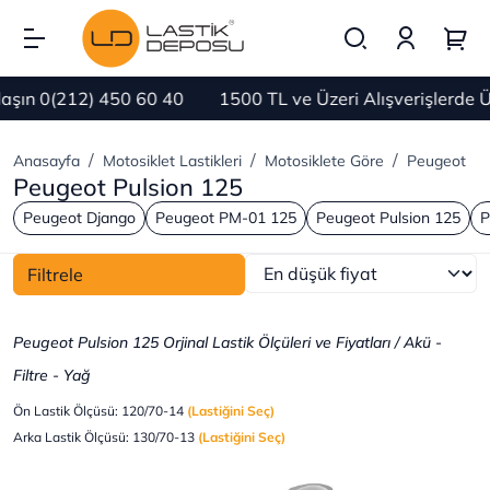
şın 0(212) 450 60 40
1500 TL ve Üzeri Alışverişlerde 
Anasayfa
Motosiklet Lastikleri
Motosiklete Göre
Peugeot
Peugeot Pulsion 125
Peugeot Django
Peugeot PM-01 125
Peugeot Pulsion 125
P
Filtrele
Peugeot Pulsion 125 Orjinal Lastik Ölçüleri ve Fiyatları / Akü -
Filtre - Yağ
Ön Lastik Ölçüsü: 120/70-14
(Lastiğini Seç)
Arka Lastik Ölçüsü: 130/70-13
(Lastiğini Seç)