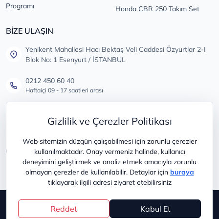
Programı
Honda CBR 250 Takım Set
BİZE ULAŞIN
Yenikent Mahallesi Hacı Bektaş Veli Caddesi Özyurtlar 2-I
Blok No: 1 Esenyurt / İSTANBUL
0212 450 60 40
Haftaiçi 09 - 17 saatleri arası
info@lastikdeposu.com.tr
Gizlilik ve Çerezler Politikası
Tüm öneri ve şikayetleriniz için
Web sitemizin düzgün çalışabilmesi için zorunlu çerezler
kullanılmaktadır. Onay vermeniz halinde, kullanıcı
deneyimini geliştirmek ve analiz etmek amacıyla zorunlu
olmayan çerezler de kullanılabilir. Detaylar için
buraya
tıklayarak ilgili adresi ziyaret etebilirsiniz
Copyright © 2025
lastikdeposu
Reddet
Kabul Et
®