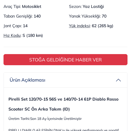
Araç Tipi
:
Motosiklet
Sezon
:
Yaz Lastiği
Taban Genişliği
:
140
Yanak Yüksekliği
:
70
Jant Çapı
:
14
Yük indeksi
:
62 (265 kg)
Hız Kodu
:
S (180 km)
STOĞA GELDİĞİNDE HABER VER
Ürün Açıklaması
Pirelli Set 120/70-15 56S ve 140/70-14 61P Diablo Rosso
Scooter SC Ön Arka Takım (ID)
Üretim Tarihi:Son 18 Ay İçerisinde Üretilmiştir
PIRELLI DIABLO AİLESİNİN DNA'sı ile yüksek performanslı ve sportif