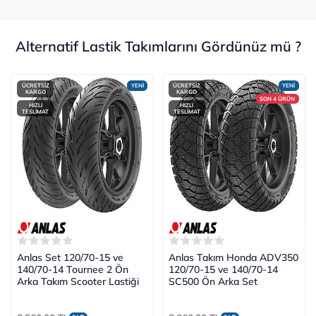
Alternatif Lastik Takımlarını Gördünüz mü ?
ÜCRETSİZ
YENİ
ÜCRETSİZ
YENİ
KARGO
KARGO
SON 4 ÜRÜN
HIZLI
HIZLI
TESLİMAT
TESLİMAT
Anlas Set 120/70-15 ve
Anlas Takım Honda ADV350
140/70-14 Tournee 2 Ön
120/70-15 ve 140/70-14
Arka Takım Scooter Lastiği
SC500 Ön Arka Set