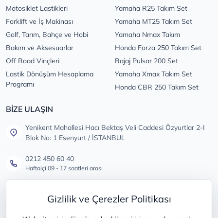
Motosiklet Lastikleri
Yamaha R25 Takım Set
Forklift ve İş Makinası
Yamaha MT25 Takım Set
Golf, Tarım, Bahçe ve Hobi
Yamaha Nmax Takım
Bakım ve Aksesuarlar
Honda Forza 250 Takım Set
Off Road Vinçleri
Bajaj Pulsar 200 Set
Lastik Dönüşüm Hesaplama
Yamaha Xmax Takım Set
Programı
Honda CBR 250 Takım Set
BİZE ULAŞIN
Yenikent Mahallesi Hacı Bektaş Veli Caddesi Özyurtlar 2-I
Blok No: 1 Esenyurt / İSTANBUL
0212 450 60 40
Haftaiçi 09 - 17 saatleri arası
info@lastikdeposu.com.tr
Gizlilik ve Çerezler Politikası
Tüm öneri ve şikayetleriniz için