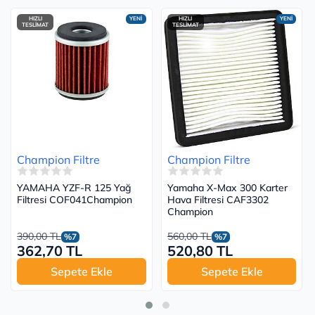
HIZLI
YENİ
HIZLI
YENİ
TESLİMAT
TESLİMAT
Champion Filtre
Champion Filtre
YAMAHA YZF-R 125 Yağ
Yamaha X-Max 300 Karter
Filtresi COF041Champion
Hava Filtresi CAF3302
Champion
390,00 TL
560,00 TL
%7
%7
362,70 TL
520,80 TL
Sepete Ekle
Sepete Ekle