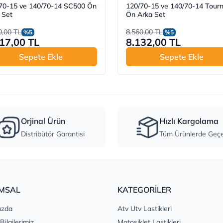
70-15 ve 140/70-14 SC500 Ön
120/70-15 ve 140/70-14 Tour
 Set
Ön Arka Set
0,00 TL
8.560,00 TL
%5
%5
17,00 TL
8.132,00 TL
Sepete Ekle
Sepete Ekle
Orjinal Ürün
Hızlı Kargolama
Distribütör Garantisi
Tüm Ürünlerde Geçer
MSAL
KATEGORİLER
ızda
Atv Utv Lastikleri
 Bilgilerimiz
Motosiklet Lastikleri