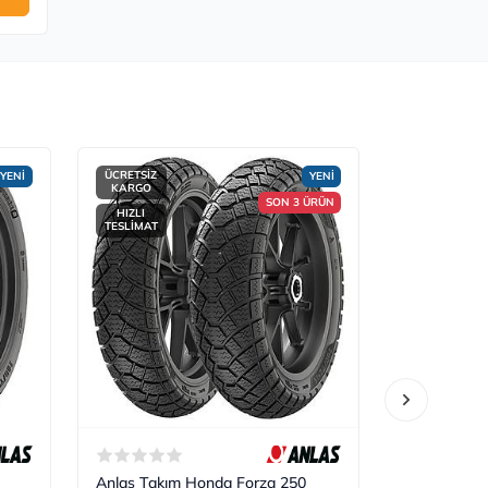
ÜCRETSİZ
ÜCRETSİZ
YENİ
YENİ
KARGO
KARGO
SON 3 ÜRÜN
HIZLI
HIZLI
TESLİMAT
TESLİMAT
Anlas Takım Honda Forza 250
Anlas Takı