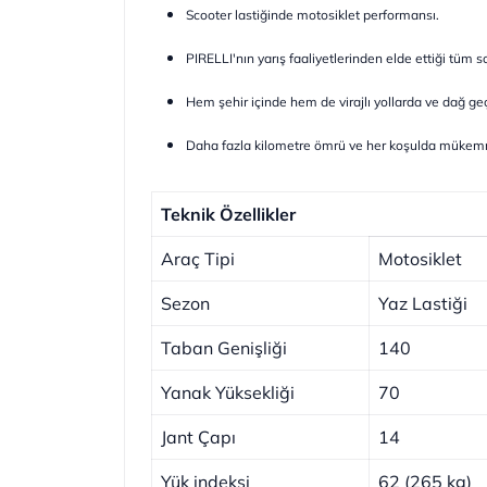
Scooter lastiğinde motosiklet performansı.
PIRELLI'nın yarış faaliyetlerinden elde ettiği tüm s
Hem şehir içinde hem de virajlı yollarda ve dağ geçi
Daha fazla kilometre ömrü ve her koşulda mükemmel y
Teknik Özellikler
Araç Tipi
Motosiklet
Sezon
Yaz Lastiği
Taban Genişliği
140
Yanak Yüksekliği
70
Jant Çapı
14
Yük indeksi
62 (265 kg)