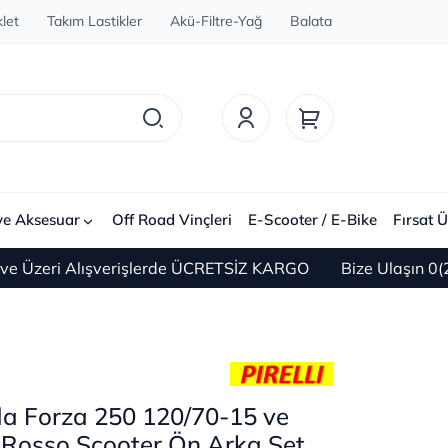
let
Takım Lastikler
Akü-Filtre-Yağ
Balata
ve Aksesuar
Off Road Vinçleri
E-Scooter / E-Bike
Fırsat Ü
 Alışverişlerde ÜCRETSİZ KARGO
Bize Ulaşın 0(212) 450
da Forza 250 120/70-15 ve
 Rosso Scooter Ön Arka Set