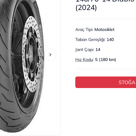
(2024)
Araç Tipi
:
Motosiklet
Taban Genişliği
:
140
Jant Çapı
:
14
Hız Kodu
:
S (180 km)
STOĞA