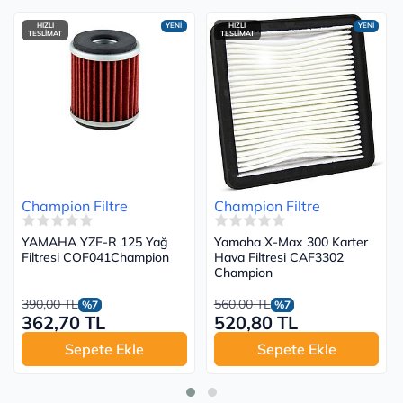
HIZLI
YENİ
HIZLI
YENİ
TESLİMAT
TESLİMAT
Champion Filtre
Champion Filtre
YAMAHA YZF-R 125 Yağ
Yamaha X-Max 300 Karter
Filtresi COF041Champion
Hava Filtresi CAF3302
Champion
390,00 TL
560,00 TL
%7
%7
362,70 TL
520,80 TL
Sepete Ekle
Sepete Ekle