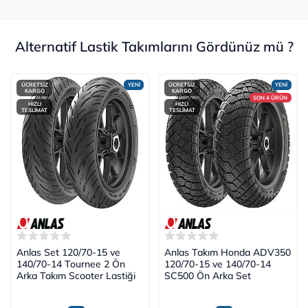
Alternatif Lastik Takımlarını Gördünüz mü ?
ÜCRETSİZ
YENİ
ÜCRETSİZ
YENİ
KARGO
KARGO
SON 4 ÜRÜN
HIZLI
HIZLI
TESLİMAT
TESLİMAT
Anlas Set 120/70-15 ve
Anlas Takım Honda ADV350
140/70-14 Tournee 2 Ön
120/70-15 ve 140/70-14
Arka Takım Scooter Lastiği
SC500 Ön Arka Set