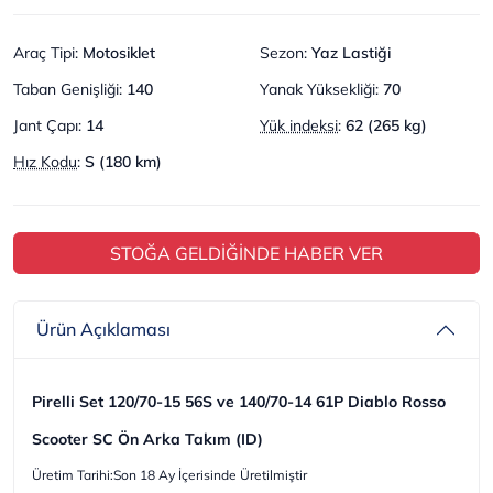
Araç Tipi
:
Motosiklet
Sezon
:
Yaz Lastiği
Taban Genişliği
:
140
Yanak Yüksekliği
:
70
Jant Çapı
:
14
Yük indeksi
:
62 (265 kg)
Hız Kodu
:
S (180 km)
STOĞA GELDİĞİNDE HABER VER
Ürün Açıklaması
Pirelli Set 120/70-15 56S ve 140/70-14 61P Diablo Rosso
Scooter SC Ön Arka Takım (ID)
Üretim Tarihi:Son 18 Ay İçerisinde Üretilmiştir