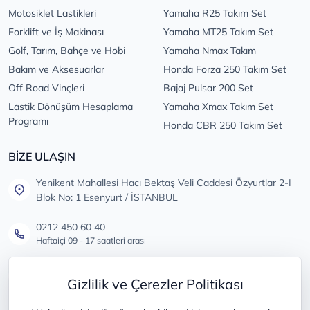
Motosiklet Lastikleri
Yamaha R25 Takım Set
Forklift ve İş Makinası
Yamaha MT25 Takım Set
Golf, Tarım, Bahçe ve Hobi
Yamaha Nmax Takım
Bakım ve Aksesuarlar
Honda Forza 250 Takım Set
Off Road Vinçleri
Bajaj Pulsar 200 Set
Lastik Dönüşüm Hesaplama
Yamaha Xmax Takım Set
Programı
Honda CBR 250 Takım Set
BİZE ULAŞIN
Yenikent Mahallesi Hacı Bektaş Veli Caddesi Özyurtlar 2-I
Blok No: 1 Esenyurt / İSTANBUL
0212 450 60 40
Haftaiçi 09 - 17 saatleri arası
info@lastikdeposu.com.tr
Gizlilik ve Çerezler Politikası
Tüm öneri ve şikayetleriniz için