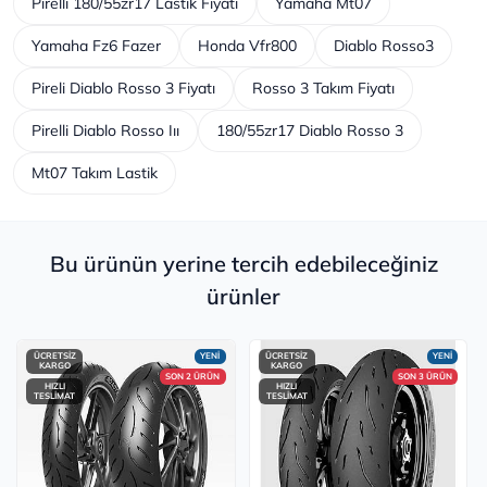
Pirelli 180/55zr17 Lastik Fiyatı
Yamaha Mt07
Yamaha Fz6 Fazer
Honda Vfr800
Diablo Rosso3
Pireli Diablo Rosso 3 Fiyatı
Rosso 3 Takım Fiyatı
Pirelli Diablo Rosso Iıı
180/55zr17 Diablo Rosso 3
Mt07 Takım Lastik
Bu ürünün yerine tercih edebileceğiniz
ürünler
ÜCRETSİZ
YENİ
ÜCRETSİZ
YENİ
KARGO
KARGO
SON 2 ÜRÜN
SON 3 ÜRÜN
HIZLI
HIZLI
TESLİMAT
TESLİMAT