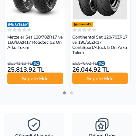
Metzeler Set 120/70ZR17 ve
Continental Set 120/70ZR17
160/60ZR17 Roadtec 02 Ön
ve 190/55ZR17
Arka Takım
ContiSportAttack 5 Ön Arka
Takım
26.341,13 TL
26.576,62 TL
%2
%2
25.813,92 TL
26.044,92 TL
Sepete Ekle
Sepete Ekle
Güvenli Alışveriş
Orjinal Ürün