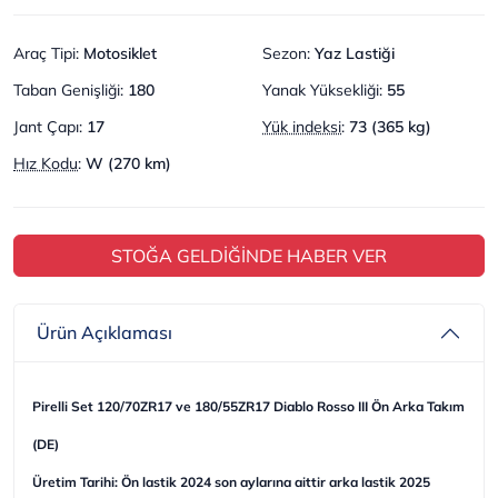
Araç Tipi
:
Motosiklet
Sezon
:
Yaz Lastiği
Taban Genişliği
:
180
Yanak Yüksekliği
:
55
Jant Çapı
:
17
Yük indeksi
:
73 (365 kg)
Hız Kodu
:
W (270 km)
STOĞA GELDİĞİNDE HABER VER
Ürün Açıklaması
Pirelli Set 120/70ZR17 ve 180/55ZR17 Diablo Rosso III Ön Arka Takım
(DE)
Üretim Tarihi: Ön lastik 2024 son aylarına aittir arka lastik 2025