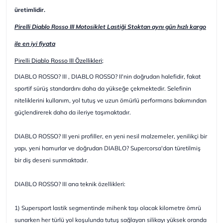
üretimlidir.
Pirelli Diablo Rosso III Motosiklet Lastiği Stoktan aynı gün hızlı kargo
ile en iyi fiyata
Pirelli Diablo Rosso III Özellikleri;
DIABLO ROSSO? III , DIABLO ROSSO? II'nin doğrudan halefidir, fakat
sportif sürüş standardını daha da yükseğe çekmektedir. Selefinin
niteliklerini kullanım, yol tutuş ve uzun ömürlü performans bakımından
güçlendirerek daha da ileriye taşımaktadır.
DIABLO ROSSO? III yeni profiller, en yeni nesil malzemeler, yenilikçi bir
yapı, yeni hamurlar ve doğrudan DIABLO? Supercorsa'dan türetilmiş
bir diş deseni sunmaktadır.
DIABLO ROSSO? III ana teknik özellikleri:
1) Supersport lastik segmentinde mihenk taşı olacak kilometre ömrü
sunarken her türlü yol koşulunda tutuş sağlayan silikayı yüksek oranda