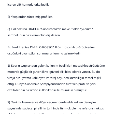
içeren çift hamurlu arka lastik.
2) Yarışlardan türetilmiş profiller.
3) Halihazırda DIABLO? Supercorsa'da mevcut olan "yıldırım"
sembolünün bir evrimi olan diş deseni.
Bu özellikler ise DIABLO ROSSO? III'ün motosiklet sürücülerine
aşağıdaki avantajları sunması anlamına gelmektedir:
1) Spor altyapısından gelen kullanım özellikleri motosiklet sürücüsüne
motorda güçlü bir güvenlik ve güvenilirlik hissi olarak yansır. Bu da,
viraja hızlı yatma kabileyeti ve viraj boyunca kararlılığın temel teşkil
ettiği Dünya Superbike Şampiyonasından türetilen profil ve yapı
özelliklerinin bir arada kullanılması ile mümkün olmuştur.
2) Yeni malzemeler ve diğer segmentlerde elde edilen deneyim
sayesinde sadece, pirellinin tarihinde tüm rakiplerine referans noktası