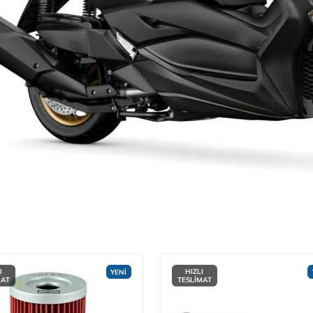
I
HIZLI
YENİ
MAT
TESLİMAT