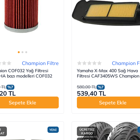
Champion Filtre
Champion Fi
on COF032 Yağ Filtresi
Yamaha X-Max 400 Sağ Hava
A bazı modelleri COF032
Filtresi CAF3405WS Champion
 TL
580,00 TL
%7
%7
20 TL
539,40 TL
Sepete Ekle
Sepete Ekle
I
ÜCRETSİZ
YENİ
MAT
KARGO