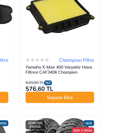
ltre
Champion Filtre
Yamaha X-Max 400 Varyatör Hava
Filtresi CAF3406 Champion
620,00 TL
%7
576,60 TL
Sepete Ekle
ÜCRETSİZ
YENİ
YENİ
KARGO
SON 4 ÜRÜN