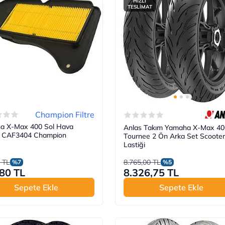
HIZLI
TESLİMAT
Champion Filtre
a X-Max 400 Sol Hava
Anlas Takım Yamaha X-Max 40
si CAF3404 Champion
Tournee 2 Ön Arka Set Scooter
Lastiği
 TL
8.765,00 TL
%7
%5
80 TL
8.326,75 TL
Sepete Ekle
Sepete Ekle