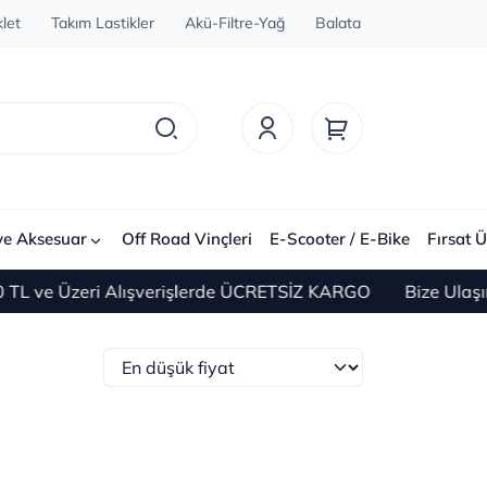
let
Takım Lastikler
Akü-Filtre-Yağ
Balata
ve Aksesuar
Off Road Vinçleri
E-Scooter / E-Bike
Fırsat Ü
ri Alışverişlerde ÜCRETSİZ KARGO
Bize Ulaşın 0(212) 4