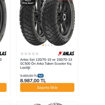
HIZLI
TESLİMAT
0
Anlas Set 120/70-15 ve 150/70-13
SC500 Ön Arka Takım Scooter Kış
Lastiği
9.460,00 TL
%5
8.987,00 TL
Sepete Ekle