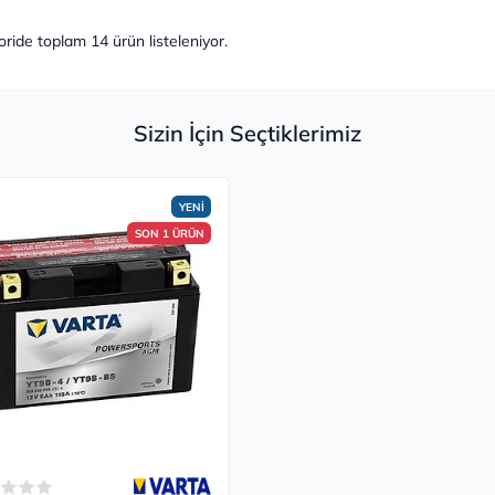
oride toplam
14
ürün listeleniyor.
Sizin İçin Seçtiklerimiz
YENİ
SON 1 ÜRÜN