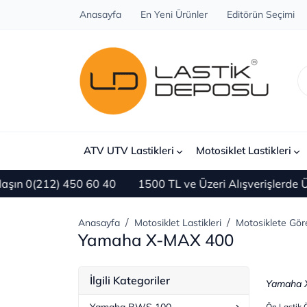
Anasayfa
En Yeni Ürünler
Editörün Seçimi
ATV UTV Lastikleri
Motosiklet Lastikleri
) 450 60 40
1500 TL ve Üzeri Alışverişlerde ÜCRETSİZ
Anasayfa
Motosiklet Lastikleri
Motosiklete Gör
Yamaha X-MAX 400
İlgili Kategoriler
Yamaha X-
Ön Lastik