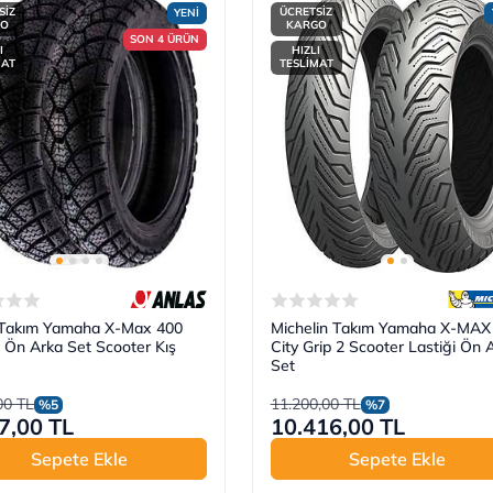
SİZ
ÜCRETSİZ
YENİ
GO
KARGO
SON 4 ÜRÜN
I
HIZLI
MAT
TESLİMAT
 Takım Yamaha X-Max 400
Michelin Takım Yamaha X-MAX
Ön Arka Set Scooter Kış
City Grip 2 Scooter Lastiği Ön 
Set
00 TL
11.200,00 TL
%5
%7
7,00 TL
10.416,00 TL
Sepete Ekle
Sepete Ekle