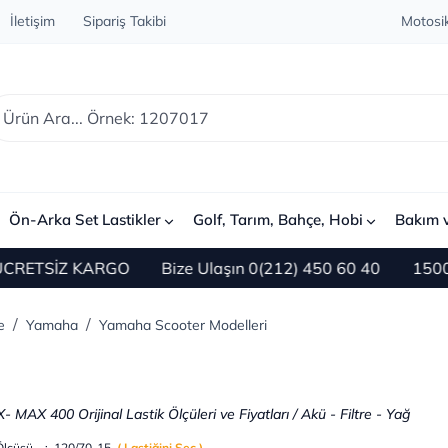
İletişim
Sipariş Takibi
Motosik
Ön-Arka Set Lastikler
Golf, Tarım, Bahçe, Hobi
Bakım 
 KARGO
Bize Ulaşın 0(212) 450 60 40
1500 TL ve Üze
e
Yamaha
Yamaha Scooter Modelleri
 MAX 400 Orijinal Lastik Ölçüleri ve Fiyatları / Akü - Filtre - Yağ
 Ölçüsü : 120/70-15
( Lastiğini Seç )