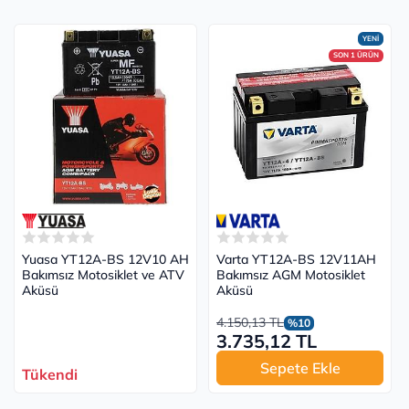
YENİ
SON 1 ÜRÜN
Yuasa YT12A-BS 12V10 AH
Varta YT12A-BS 12V11AH
Bakımsız Motosiklet ve ATV
Bakımsız AGM Motosiklet
Aküsü
Aküsü
4.150,13 TL
%10
3.735,12 TL
Sepete Ekle
Tükendi