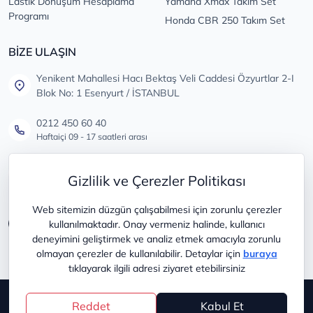
Lastik Dönüşüm Hesaplama
Yamaha Xmax Takım Set
Programı
Honda CBR 250 Takım Set
BİZE ULAŞIN
Yenikent Mahallesi Hacı Bektaş Veli Caddesi Özyurtlar 2-I
Blok No: 1 Esenyurt / İSTANBUL
0212 450 60 40
Haftaiçi 09 - 17 saatleri arası
info@lastikdeposu.com.tr
Gizlilik ve Çerezler Politikası
Tüm öneri ve şikayetleriniz için
Web sitemizin düzgün çalışabilmesi için zorunlu çerezler
kullanılmaktadır. Onay vermeniz halinde, kullanıcı
deneyimini geliştirmek ve analiz etmek amacıyla zorunlu
olmayan çerezler de kullanılabilir. Detaylar için
buraya
tıklayarak ilgili adresi ziyaret etebilirsiniz
Copyright © 2025
lastikdeposu
Reddet
Kabul Et