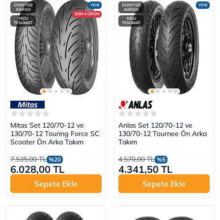
ÜCRETSİZ
YENİ
ÜCRETSİZ
YENİ
KARGO
KARGO
SON 4 ÜRÜN
HIZLI
HIZLI
TESLİMAT
TESLİMAT
Mitas Set 120/70-12 ve
Anlas Set 120/70-12 ve
130/70-12 Touring Force SC
130/70-12 Tournee Ön Arka
Scooter Ön Arka Takım
Takım
7.535,00 TL
4.570,00 TL
%20
%5
6.028,00 TL
4.341,50 TL
Sepete Ekle
Sepete Ekle