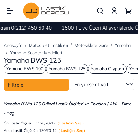
n 0(212) 450 60 40
1500 TL ve Üzeri Alışverişlerde ÜC
Anasayfa
Motosiklet Lastikleri
Motosiklete Göre
Yamaha
Yamaha Scooter Modelleri
Yamaha BWS 125
Yamaha BWS 100
Yamaha BWS 125
Yamaha Crypton
Yam
Filtrele
Yamaha BW's 125 Orjinal Lastik Ölçüleri ve Fiyatları / Akü - Filtre
- Yağ
Ön Lastik Ölçüsü : 120/70-12
( Lastiğini Seç )
Arka Lastik Ölçüsü : 130/70-12
( Lastiğini Seç )