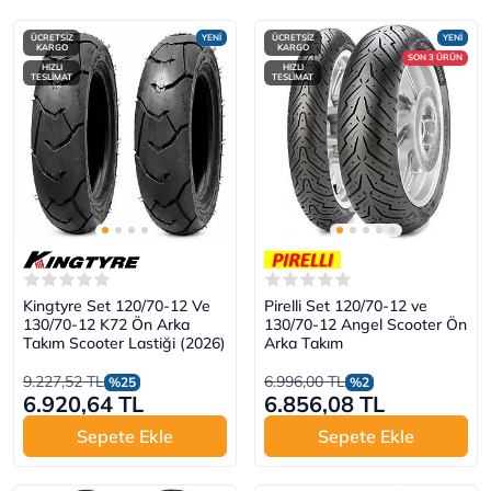
ÜCRETSİZ
YENİ
ÜCRETSİZ
YENİ
KARGO
KARGO
SON 3 ÜRÜN
HIZLI
HIZLI
TESLİMAT
TESLİMAT
Kingtyre Set 120/70-12 Ve
Pirelli Set 120/70-12 ve
130/70-12 K72 Ön Arka
130/70-12 Angel Scooter Ön
Takım Scooter Lastiği (2026)
Arka Takım
9.227,52 TL
6.996,00 TL
%25
%2
6.920,64 TL
6.856,08 TL
Sepete Ekle
Sepete Ekle